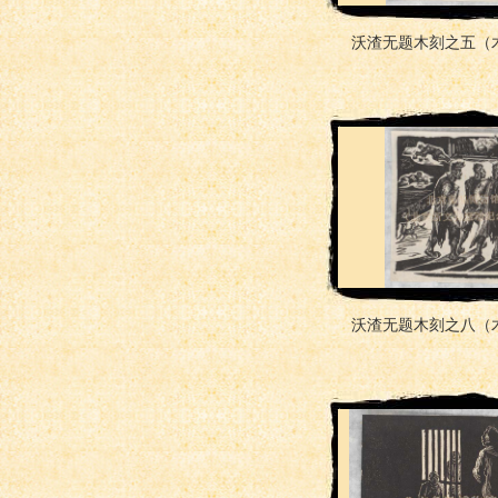
沃渣无题木刻之五（
沃渣无题木刻之八（