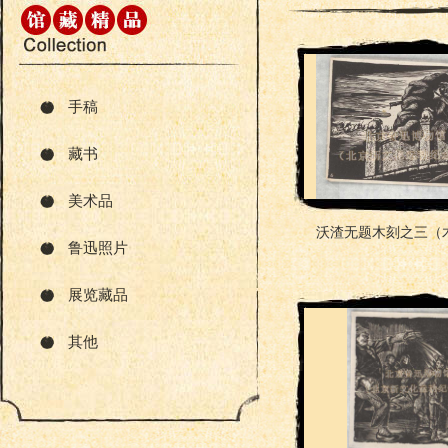
手稿
藏书
美术品
沃渣无题木刻之三（
鲁迅照片
展览藏品
其他