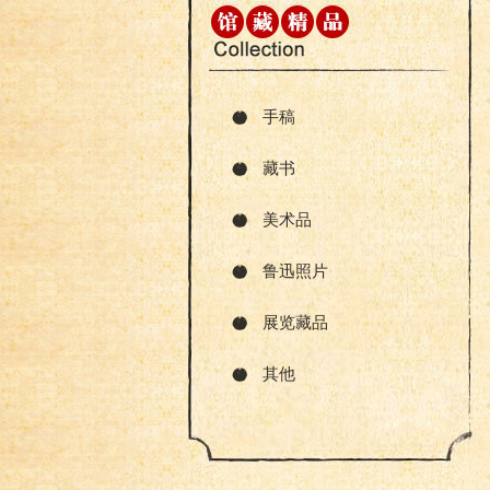
手稿
藏书
美术品
鲁迅照片
展览藏品
其他