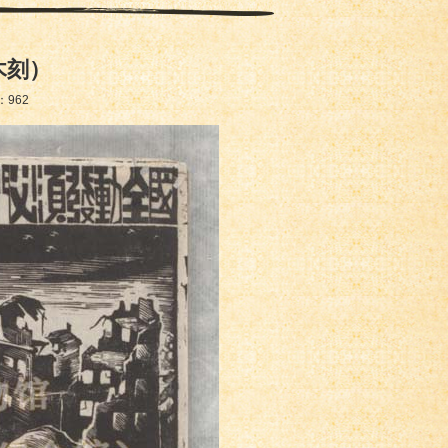
木刻）
：
962