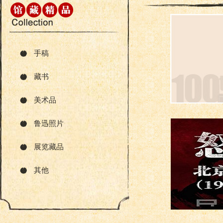
手稿
藏书
美术品
鲁迅照片
展览藏品
其他