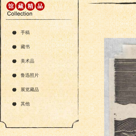
手稿
藏书
美术品
鲁迅照片
展览藏品
其他