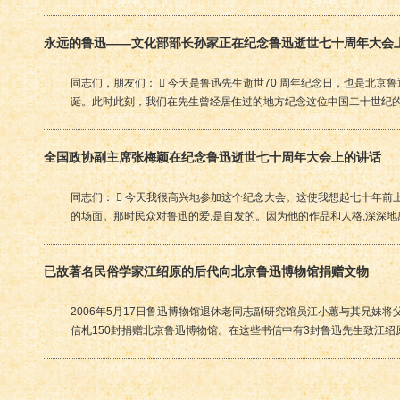
永远的鲁迅——文化部部长孙家正在纪念鲁迅逝世七十周年大会
同志们，朋友们：  今天是鲁迅先生逝世70 周年纪念日，也是北京
诞。此时此刻，我们在先生曾经居住过的地方纪念这位中国二十世纪
全国政协副主席张梅颖在纪念鲁迅逝世七十周年大会上的讲话
同志们：  今天我很高兴地参加这个纪念大会。这使我想起七十年前
的场面。那时民众对鲁迅的爱,是自发的。因为他的作品和人格,深深
已故著名民俗学家江绍原的后代向北京鲁迅博物馆捐赠文物
2006年5月17日鲁迅博物馆退休老同志副研究馆员江小蕙与其兄妹
信札150封捐赠北京鲁迅博物馆。在这些书信中有3封鲁迅先生致江绍原