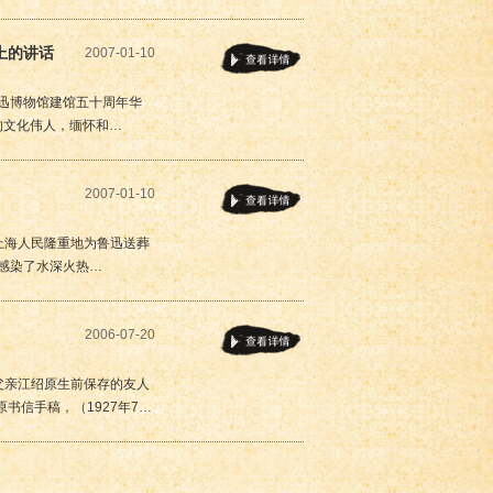
上的讲话
2007-01-10
鲁迅博物馆建馆五十周年华
的文化伟人，缅怀和…
2007-01-10
上海人民隆重地为鲁迅送葬
地感染了水深火热…
2006-07-20
将父亲江绍原生前保存的友人
书信手稿，（1927年7…