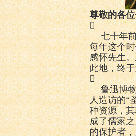
尊敬的各位

七十年
每年这个时
感
怀
先生。
此地，终于

鲁迅博
人造访的“
种资源，其
成了儒家之
的保护者，