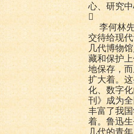
心、研究中

李何林
交待给现代
几代博物馆
藏和保护上
地保存，而
扩大着。这
化、数字化
刊》成为全
丰富了我国
着。鲁迅生
几代的青年