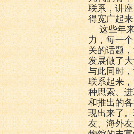
联系，讲座
得宽广起来
这些年
力，每一个
关的话题，
发展做了大
与此同时，
联系起来，
种思索、进
和推出的各
现出来了。
友、海外友
物馆的丰富