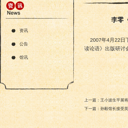
李零
资讯
2007年4月22
公告
读论语》出版研讨
馆讯
上一篇：王小波生平展
下一篇：孙毅馆长接受英