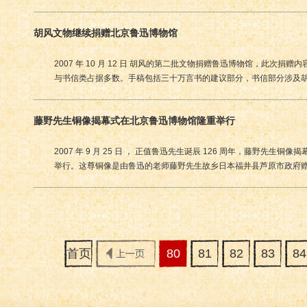
胡风文物继续捐赠北京鲁迅博物馆
2007 年 10 月 12 日 胡风的第二批文物捐赠鲁迅博物馆，此次捐
与书信类占据多数。手稿包括三十万言书的建议部分，书信部分涉及
藤野先生铜像揭幕式在北京鲁迅博物馆隆重举行
2007 年 9 月 25 日 ， 正值鲁迅先生诞辰 126 周年，藤野先生
举行。这尊铜像是由鲁迅的老师藤野先生故乡日本福井县芦原市政府
首页
80
81
82
83
84