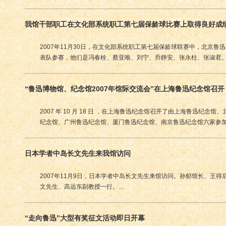
我馆干部职工在文化部系统职工第七届保龄球比赛上取得良好成
2007年11月30日，在文化部系统职工第七届保龄球联赛中，北京鲁
表队参赛，他们是冯春栓、蔡亚唯、刘宁、乔静安、张永柱、张淑君
“鲁迅博物馆、纪念馆2007年馆际交流会”在上海鲁迅纪念馆召开
2007 年 10 月 18 日 ，在上海鲁迅纪念馆召开了由上海鲁迅纪念
纪念馆、广州鲁迅纪念馆、厦门鲁迅纪念馆、南京鲁迅纪念馆六家参
日本学者中岛长文先生来我馆访问
2007年11月9日，日本学者中岛长文先生来馆访问。孙郁馆长、王得
文先生、高远东副教授一行。…
“走向鲁迅”大型有奖征文活动即日开幕