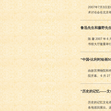
2007年7月3
术讨论会在北京
鲁迅先生和藤野先
陈 馨 2007 
书馆大厅隆重举
“中国•比利时绘画5
由故宫博物院和布鲁
院开幕。 6 月 
“历史的记忆——文
历史的记忆文化名
各地巡回展出。