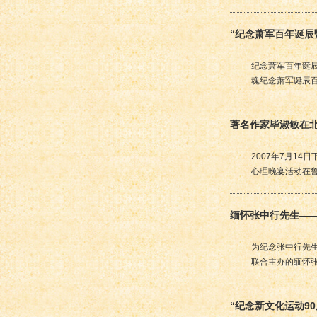
“纪念萧军百年诞辰
纪念萧军百年诞
魂纪念萧军诞辰
著名作家毕淑敏在北
2007年7月1
心理晚宴活动在
缅怀张中行先生—
为纪念张中行先生
联合主办的缅怀
“纪念新文化运动9