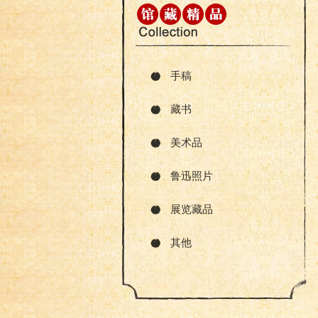
手稿
藏书
美术品
鲁迅照片
展览藏品
其他