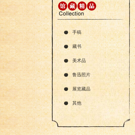
手稿
藏书
美术品
鲁迅照片
展览藏品
其他