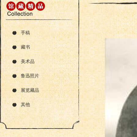
手稿
藏书
美术品
鲁迅照片
展览藏品
其他