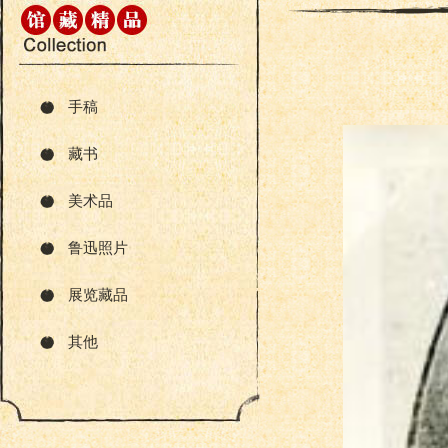
手稿
藏书
美术品
鲁迅照片
展览藏品
其他