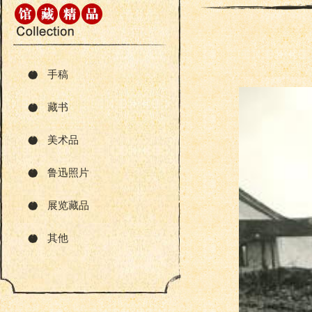
手稿
藏书
美术品
鲁迅照片
展览藏品
其他