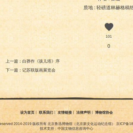
质地 : 轻磅道林赫格稿
101
0
上一篇：白莽作《孩儿塔》序
下一篇：记苏联版画展览会
设为首页
丨
联系我们
丨
友情链接
丨
法律声明
丨
博物馆协会
ht Reserved 2014-2019 版权所有 北京鲁迅博物馆（北京新文化运动纪念馆） 京ICP备180
技术支持：中国文物信息咨询中心