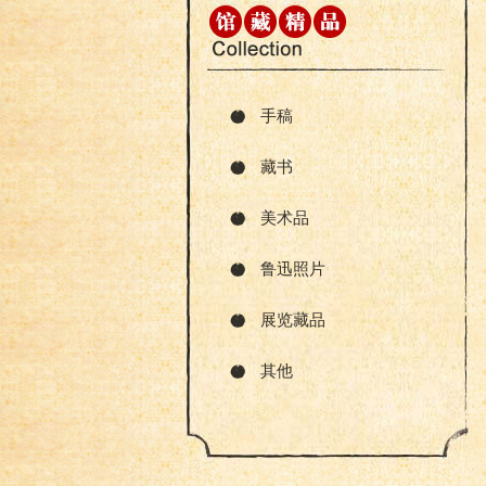
手稿
藏书
美术品
鲁迅照片
展览藏品
其他