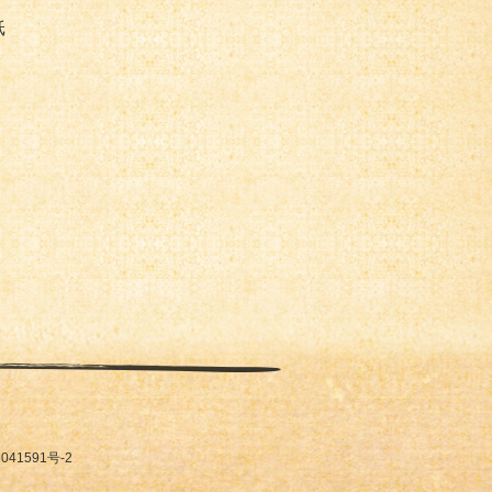
纸
41591号-2