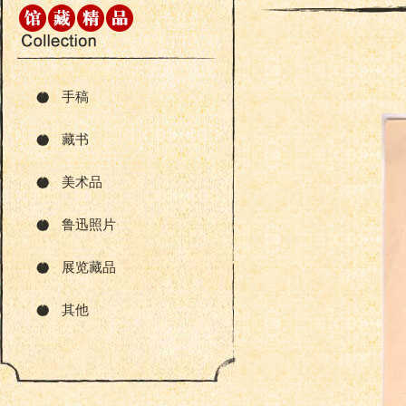
手稿
藏书
美术品
鲁迅照片
展览藏品
其他