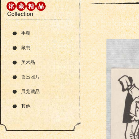
手稿
藏书
美术品
鲁迅照片
展览藏品
其他