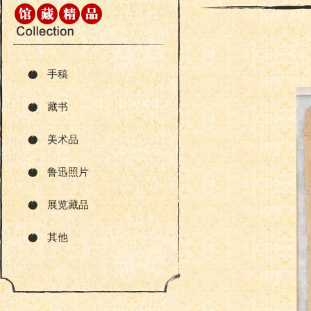
手稿
藏书
美术品
鲁迅照片
展览藏品
其他