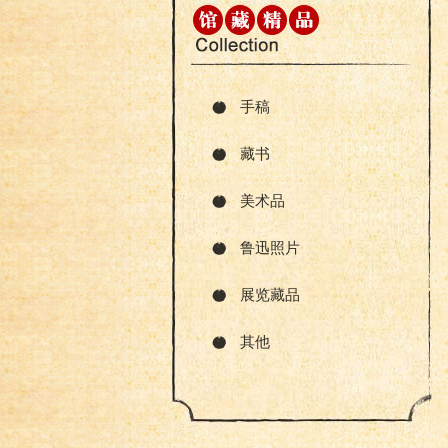
手稿
藏书
美术品
鲁迅照片
展览藏品
其他