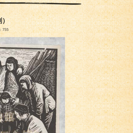
刻）
：
755