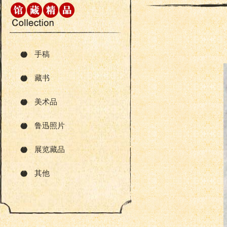
手稿
藏书
美术品
鲁迅照片
展览藏品
其他