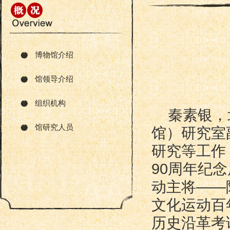
博物馆介绍
馆领导介绍
组织机构
秦素银，
馆研究人员
馆）研究室
研究等工作
90周年纪念
动主将——
文化运动百
历史沿革考