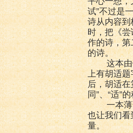
平心一想，
试”不过是
诗从内容到
时，把《尝
作的诗，第
的诗。
这本由钱
上有胡适题
后，胡适在
同”、“适
一本薄薄
也让我们看
量。