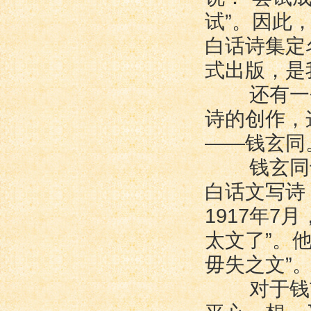
试”。因此
白话诗集定
式出版，是
还有一个
诗的创作，
――钱玄同
钱玄同十
白话文写诗
1917年7
太文了”。
毋失之文”
对于钱玄