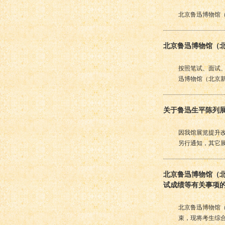
北京鲁迅博物馆（
北京鲁迅博物馆（北
​按照笔试、面
迅博物馆（北京
关于鲁迅生平陈列
因我馆展览提升改
另行通知，其它
北京鲁迅博物馆（北
试成绩等有关事项
北京鲁迅博物馆（
束，现将考生综