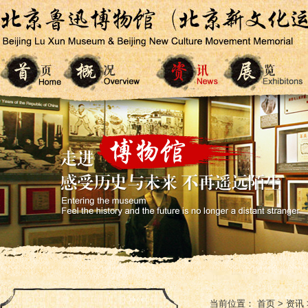
当前位置：
首页
>
资讯