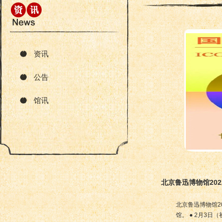
资讯
公告
馆讯
北京鲁迅博物馆20
北京鲁迅博物馆2
馆。 ● 2月3日