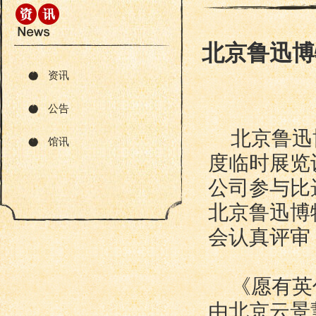
北京鲁迅博
资讯
公告
北京鲁迅
馆讯
度临时展览
公司参与比
北京鲁迅博
会认真评审
《愿有英
由北京云景