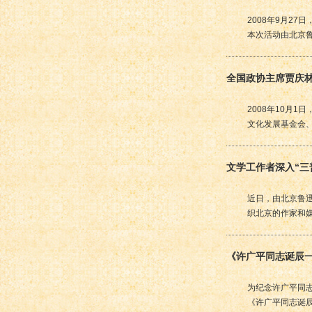
2008年9月2
本次活动由北京
全国政协主席贾庆
2008年10月
文化发展基金会
文学工作者深入“三
近日，由北京鲁
织北京的作家和
《许广平同志诞辰
为纪念许广平同
《许广平同志诞