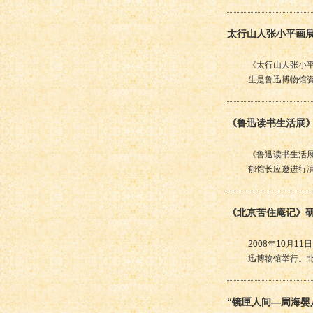
太行山人张小平画
《太行山人张小平
生是鲁迅博物馆
《鲁迅读书生活展
《鲁迅读书生活展
郁馆长应邀进行演
《北京苦住庵记》
2008年10月
迅博物馆举行。
“镜匣人间—周海婴