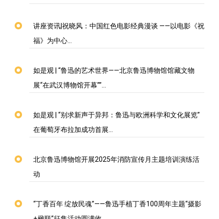
馆研究人员
馆讯
基本陈列
学术成果
馆藏精品
讲座资讯|祝晓风：中国红色电影经典漫谈 ——以电影《祝
福》为中心…
展览回顾
新文化讲堂
手稿
教育宣传
如是观 | “鲁迅的艺术世界——北京鲁迅博物馆馆藏文物
鲁迅故居
鲁迅研究月刊
藏书
社会教育
文创产品
展“在武汉博物馆开幕””…
北大红楼
在线检索系统
美术品
开放服务
如是观 | “别求新声于异邦：鲁迅与欧洲科学和文化展览”
在葡萄牙布拉加成功首展…
鲁迅照片
北京鲁迅博物馆开展2025年消防宣传月主题培训演练活
展览藏品
动
其他
“丁香百年 绽放民魂”——鲁迅手植丁香100周年主题“摄影
+楹联”征集活动圆满收…