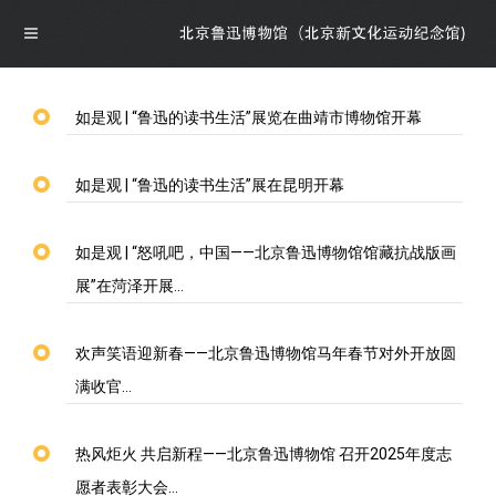
如是观 | “鲁迅的读书生活”展览在曲靖市博物馆开幕
导航
如是观 | “鲁迅的读书生活”展在昆明开幕
首页
如是观 | “怒吼吧，中国——北京鲁迅博物馆馆藏抗战版画
概况
展”在菏泽开展…
博物馆介绍
资讯
欢声笑语迎新春——北京鲁迅博物馆马年春节对外开放圆
满收官…
馆领导介绍
资讯
展览
热风炬火 共启新程——北京鲁迅博物馆 召开2025年度志
组织机构
公告
最新展览
学术研究
愿者表彰大会…