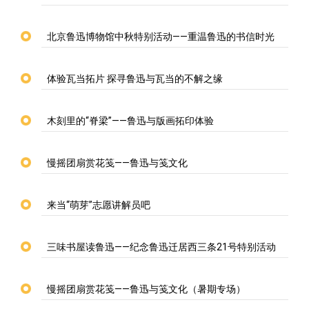
北京鲁迅博物馆中秋特别活动——重温鲁迅的书信时光
体验瓦当拓片 探寻鲁迅与瓦当的不解之缘
木刻里的“脊梁”——鲁迅与版画拓印体验
慢摇团扇赏花笺——鲁迅与笺文化
来当“萌芽”志愿讲解员吧
三味书屋读鲁迅——纪念鲁迅迁居西三条21号特别活动
慢摇团扇赏花笺——鲁迅与笺文化（暑期专场）