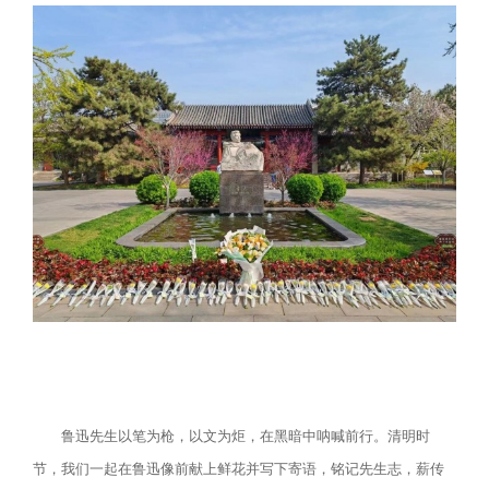
鲁迅先生以笔为枪，以文为炬，在黑暗中呐喊前行。清明时
节，我们一起在鲁迅像前献上鲜花并写下寄语，铭记先生志，薪传