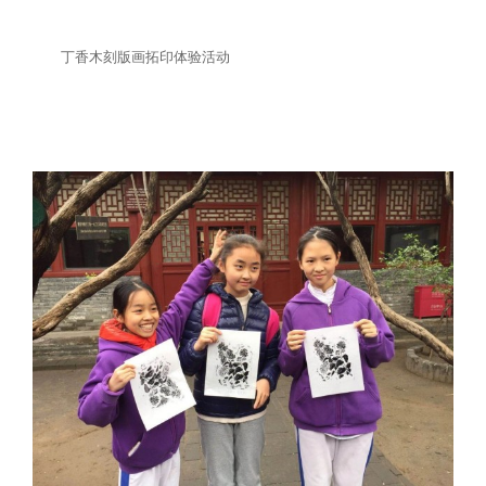
馆研究人员
馆讯
基本陈列
学术成果
馆藏精品
丁香木刻版画拓印体验活动
展览回顾
新文化讲堂
手稿
教育宣传
鲁迅故居
鲁迅研究月刊
藏书
社会教育
文创产品
北大红楼
在线检索系统
美术品
开放服务
鲁迅照片
展览藏品
其他