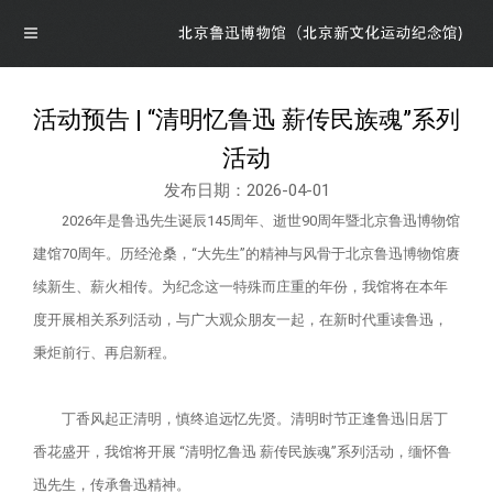
活动预告 | “清明忆鲁迅 薪传民族魂”系列
导航
活动
发布日期：2026-04-01
首页
2026年是鲁迅先生诞辰145周年、逝世90周年暨北京鲁迅博物馆
建馆70周年。历经沧桑，“大先生”的精神与风骨于北京鲁迅博物馆赓
概况
续新生、薪火相传。为纪念这一特殊而庄重的年份，我馆将在本年
度开展相关系列活动，与广大观众朋友一起，在新时代重读鲁迅，
博物馆介绍
资讯
秉炬前行、再启新程。
馆领导介绍
资讯
展览
丁香风起正清明，慎终追远忆先贤。清明时节正逢鲁迅旧居丁
香花盛开，我馆将开展 “清明忆鲁迅 薪传民族魂”系列活动，缅怀鲁
组织机构
公告
最新展览
学术研究
迅先生，传承鲁迅精神。