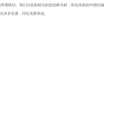
的早期联结。我们以色彩鲜活的扭扭棒为材，简化传统的中国结编
系住岁岁安康，结住无限幸福。