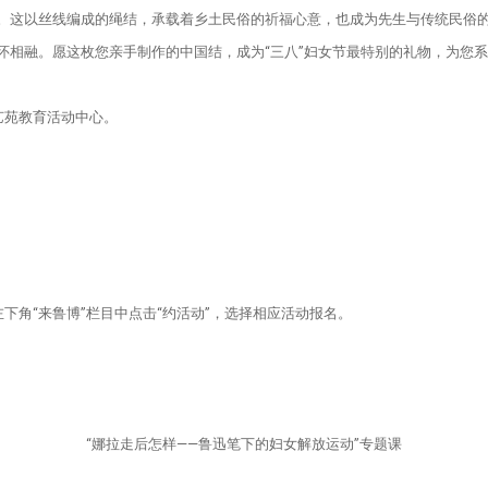
物。这以丝线编成的绳结，承载着乡土民俗的祈福心意，也成为先生与传统民俗
怀相融。愿这枚您亲手制作的中国结，成为“三八”妇女节最特别的礼物，为您
花艺苑教育活动中心。
号左下角“来鲁博”栏目中点击“约活动”，选择相应活动报名。
“娜拉走后怎样——鲁迅笔下的妇女解放运动”专题课