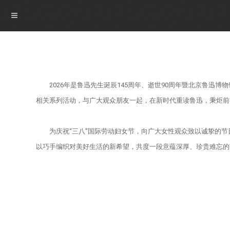
导航
2026年是鲁迅先生诞辰145周年、逝世90周年暨北京鲁
首页
相关系列活动，与广大观众朋友一起，在新时代重读鲁迅，秉炬前
概况
为庆祝“三八”国际劳动妇女节，向广大女性观众致以诚挚的
以巧手编织对美好生活的新希望，共度一段意蕴深厚、珍贵难忘的
博物馆介绍
资讯
馆领导介绍
资讯
展览
组织机构
公告
最新展览
学术研究