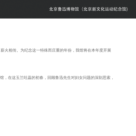
新生、薪火相传。为纪念这一特殊而庄重的年份，我馆将在本年度开展
物馆，在这玉兰吐蕊的初春，回顾鲁迅先生对妇女问题的深刻思索，