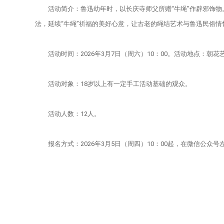
活动简介：鲁迅幼年时，以长庆寺师父所赠“牛绳”作辟邪饰
馆研究人员
馆讯
基本陈列
学术成果
馆藏精品
法，延续“牛绳”祈福的美好心意，让古老的绳结艺术与鲁迅民俗情
展览回顾
新文化讲堂
手稿
教育宣传
活动时间：2026年3月7日（周六）10：00。活动地点：朝
鲁迅故居
鲁迅研究月刊
藏书
社会教育
文创产品
活动对象：18岁以上有一定手工活动基础的观众。
北大红楼
在线检索系统
美术品
开放服务
活动人数：12人。
鲁迅照片
报名方式：2026年3月5日（周四）10：00起，在微信公众
展览藏品
其他