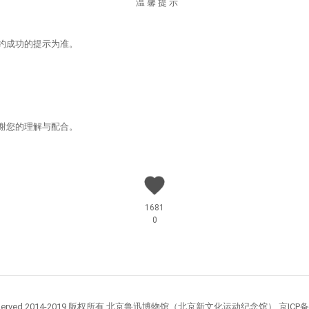
温 馨 提 示
约成功的提示为准。
谢您的理解与配合。
1681
0
 Reserved 2014-2019 版权所有 北京鲁迅博物馆（北京新文化运动纪念馆） 京ICP备1