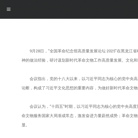
导航
9月28日，“全国革命纪念馆高质量发展论坛·2025”在
首页
神的做法经验，研讨谋划新时代革命文物工作高质量发展。文化和
概况
会议指出，党的十八大以来，以习近平同志为核心的党中央高
论断，构成了习近平文化思想的重要内容，为做好新时代革命文物
博物馆介绍
资讯
会议认为，“十四五”时期，以习近平同志为核心的党中央高
馆领导介绍
资讯
展览
命文物服务国家大局渐成常态，激发奋进力量蔚然成势；革命文物
显。
组织机构
公告
最新展览
学术研究