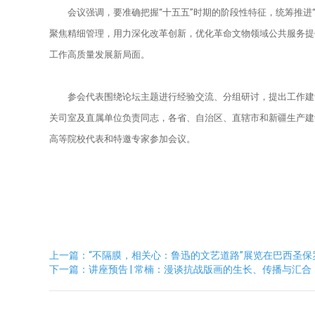
会议强调，要准确把握“十五五”时期的阶段性特征，统筹推
馆研究人员
馆讯
基本陈列
学术成果
馆藏精品
聚焦精细管理，用力深化改革创新，优化革命文物领域公共服务提
工作高质量发展新局面。
展览回顾
新文化讲堂
手稿
教育宣传
参会代表围绕论坛主题进行经验交流、分组研讨，提出工作建
鲁迅故居
鲁迅研究月刊
藏书
社会教育
文创产品
关司室及直属单位负责同志，各省、自治区、直辖市和新疆生产建
高等院校代表和特邀专家参加会议。
北大红楼
在线检索系统
美术品
开放服务
鲁迅照片
展览藏品
上一篇：“不隔膜，相关心：鲁迅的文艺道路”展览在巴西圣保
下一篇：讲座预告 | 常楠：漫谈抗战版画的生长、传播与汇合
其他