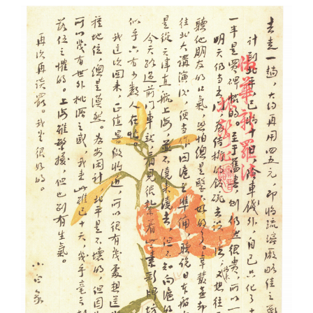
馆研究人员
馆讯
基本陈列
学术成果
馆藏精品
展览回顾
新文化讲堂
手稿
教育宣传
鲁迅故居
鲁迅研究月刊
藏书
社会教育
文创产品
北大红楼
在线检索系统
美术品
开放服务
鲁迅照片
展览藏品
其他