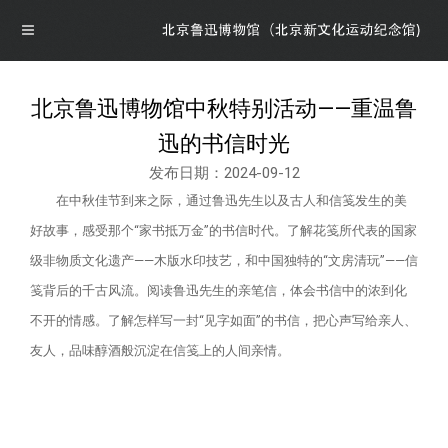
北京鲁迅博物馆中秋特别活动——重温鲁
导航
迅的书信时光
发布日期：2024-09-12
首页
在中秋佳节到来之际，通过鲁迅先生以及古人和信笺发生的美
好故事，感受那个“家书抵万金”的书信时代。了解花笺所代表的国家
概况
级非物质文化遗产——木版水印技艺，和中国独特的“文房清玩”——信
笺背后的千古风流。阅读鲁迅先生的亲笔信，体会书信中的浓到化
博物馆介绍
资讯
不开的情感。了解怎样写一封“见字如面”的书信，把心声写给亲人、
友人，品味醇酒般沉淀在信笺上的人间亲情。
馆领导介绍
资讯
展览
组织机构
公告
最新展览
学术研究