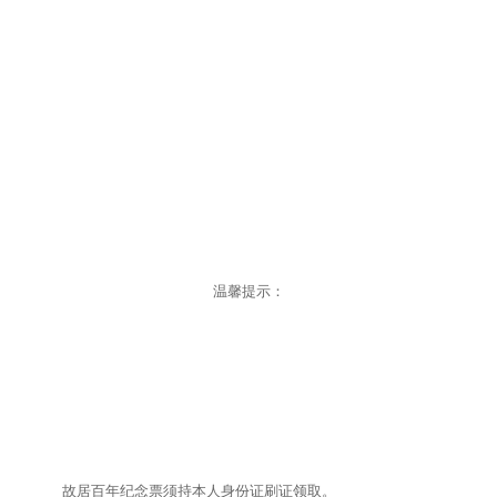
馆研究人员
馆讯
基本陈列
学术成果
馆藏精品
展览回顾
新文化讲堂
手稿
教育宣传
鲁迅故居
鲁迅研究月刊
藏书
社会教育
文创产品
北大红楼
在线检索系统
美术品
开放服务
温馨提示：
鲁迅照片
展览藏品
其他
故居百年纪念票须持本人身份证刷证领取。