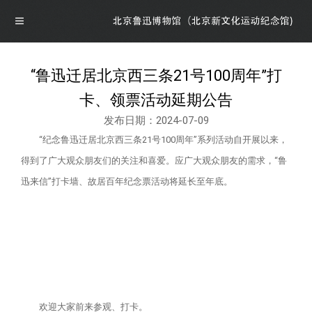
“鲁迅迁居北京西三条21号100周年”打
导航
卡、领票活动延期公告
发布日期：2024-07-09
首页
“纪念鲁迅迁居北京西三条21号100周年”系列活动自开展以来，
得到了广大观众朋友们的关注和喜爱。应广大观众朋友的需求，“鲁
概况
迅来信”打卡墙、故居百年纪念票活动将延长至年底。
博物馆介绍
资讯
馆领导介绍
资讯
展览
组织机构
公告
最新展览
学术研究
欢迎大家前来参观、打卡。