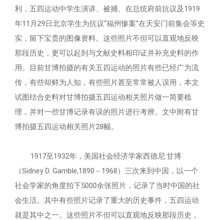
利，五四运动中学生演讲、被捕、在总统府前抗议及1919
馆研究人员
馆讯
基本陈列
学术成果
馆藏精品
年11月29日北京学生为抗议“福州惨案”在天安门前集会等史
实，留下宝贵的图像资料。这些照片不但可以直观地反映
展览回顾
新文化讲堂
手稿
教育宣传
那段历史，更可以起到与文献史料相印证并补充史料的作
用。目前甘博拍摄的有关五四运动的照片有些已经广为流
鲁迅故居
鲁迅研究月刊
藏书
社会教育
传，有些却鲜为人知，有些照片甚至常常被人误用，本文
文创产品
试图结合史料对甘博拍摄五四运动相关照片做一简要梳
北大红楼
在线检索系统
美术品
开放服务
理，并对一些甘博记录有误的照片进行考辨。文中附有甘
博拍摄五四运动相关照片28幅。
鲁迅照片
1917至1932年，美国社会经济学家西德尼·甘博
展览藏品
（Sidney D. Gamble,1890－1968）三次来到中国，以一个
社会学家的角度拍下5000余张照片，记录了当时中国的社
其他
会生活。其中有些照片记录了重大的历史事件，五四运动
就是其中之一。这些照片不但可以直观地反映那段历史，