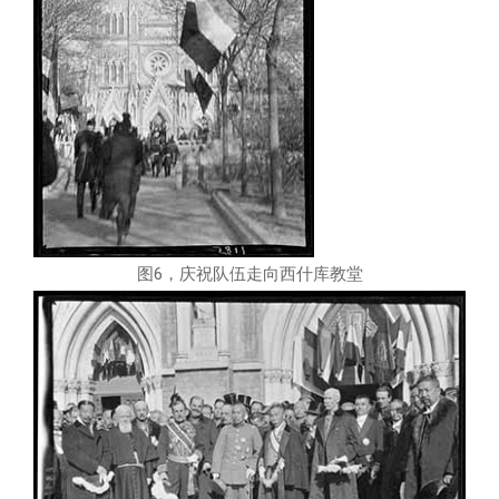
图6，庆祝队伍走向西什库教堂