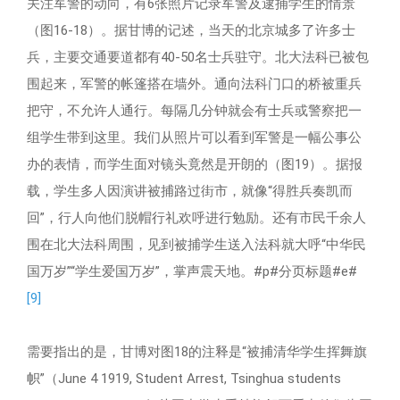
关注军警的动向，有6张照片记录军警及逮捕学生的情景
（图16-18）。据甘博的记述，当天的北京城多了许多士
兵，主要交通要道都有40-50名士兵驻守。北大法科已被包
围起来，军警的帐篷搭在墙外。通向法科门口的桥被重兵
把守，不允许人通行。每隔几分钟就会有士兵或警察把一
组学生带到这里。我们从照片可以看到军警是一幅公事公
办的表情，而学生面对镜头竟然是开朗的（图19）。据报
载，学生多人因演讲被捕路过街市，就像“得胜兵奏凯而
回”，行人向他们脱帽行礼欢呼进行勉励。还有市民千余人
围在北大法科周围，见到被捕学生送入法科就大呼“中华民
国万岁”“学生爱国万岁”，掌声震天地。#p#分页标题#e#
[9]
需要指出的是，甘博对图18的注释是“被捕清华学生挥舞旗
帜”（June 4 1919, Student Arrest, Tsinghua students