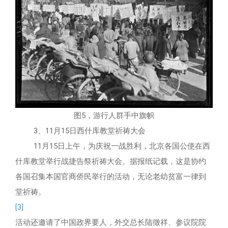
图5，游行人群手中旗帜
3、11月15日西什库教堂祈祷大会
11月15日上午，为庆祝一战胜利，北京各国公使在西
什库教堂举行战捷告祭祈祷大会。据报纸记载，这是协约
各国召集本国官商侨民举行的活动，无论老幼贫富一律到
堂祈祷。
[3]
活动还邀请了中国政界要人，外交总长陆徵祥、参议院院