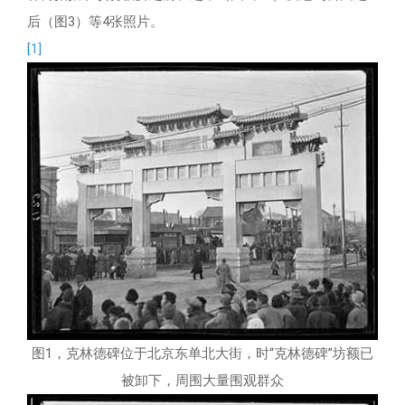
后（图3）等4张照片。
[1]
图1，克林德碑位于北京东单北大街，时“克林德碑”坊额已
被卸下，周围大量围观群众