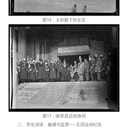
图10，太和殿下的女宾
图11，徐世昌总统致词
二、学生演讲、被捕与监禁――五四运动纪实