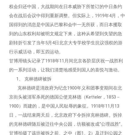
权会归还中国，大战期间在日本威胁下所签订的中日条约
会在战后会议中得到重新调整。但实际上，1919年4月，中
国得到的消息是中国从巴黎和会中一无所获，而日本攫取
到的山东权利却被明文规定下来，这种从希望到失望的急
剧转折引发了当年5月4日北京大专学校学生抗议强权的游
行示威活动，即五四运动。
甘博用镜头记录了1918年11月间北京各阶层庆祝一战胜利
的一系列活动，让我们清楚地感受到国人的喜悦与激动。
1、 克林德碑被拆
克林德碑是清政府为纪念1900年义和团事变期间在北
京街头被清军杀死的德国公使克林德（Ketteler，1853－
1900）而建的，是中国人民耻辱的象征。1918年11月13
日，一战结束两天后，北京政府下令拆掉克林德碑。拆掉
的克林德碑随后被迁往中央公园，坊额被改成“公理战胜”。
甘博拍摄了该坊被拆之前、之中（图1、2）及迁到公园之