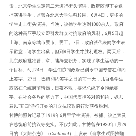
击，北京学生决定第二天进行街头演讲，政府随即下令逮
捕演讲学生，监禁在北京大学法科校园。6月4日，更多的
学生走上街头演讲。当晚，被捕学生达到1000余人。政府
的这种高压手段立即引发群众对抗政府的风潮，6月5日起
上海、南京等城市罢市、罢工。7日，政府派代表向学生表
示歉意，请学生出狱，但到8日学生才胜利返校。两天后，
北京政府批准曹、章、陆辞去职务，实现了学生运动的一
个目标。6月24日，学生们惊闻政府已训令中国专使在和约
上签字。27日，巴黎和约签字之日的前一天，几百名学生
露宿在总统府前请愿，日夜不散，要求总统下令拒绝签
字。在社会各界的努力下，中国代表拒签对德和约，标志
着以“五四”游行开始的群众抗议政府行动获得胜利。
甘博的照片记录了1919年6月里学生演讲、被捕、被监禁及
在总统府前抗议等史实。不仅如此，甘博曾在1920年1月29
日的《大陆杂志》（
Continent
）上发表《当学生试图推翻