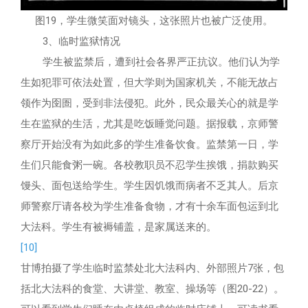
图19，学生微笑面对镜头，这张照片也被广泛使用。
3、临时监狱情况
学生被监禁后，遭到社会各界严正抗议。他们认为学
生如犯罪可依法处置，但大学则为国家机关，不能无故占
领作为囹圄，受到非法侵犯。此外，民众最关心的就是学
生在监狱的生活，尤其是吃饭睡觉问题。据报载，京师警
察厅开始没有为如此多的学生准备饮食。监禁第一日，学
生们只能食粥一碗。各校教职员不忍学生挨饿，捐款购买
馒头、面包送给学生。学生因饥饿而病者不乏其人。后京
师警察厅请各校为学生准备食物，才有十余车面包运到北
大法科。学生有被褥铺盖，是家属送来的。
[10]
甘博拍摄了学生临时监禁处北大法科内、外部照片7张，包
括北大法科的食堂、大讲堂、教室、操场等（图20-22）。