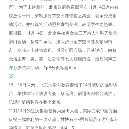
严”。为了上述目的，北京政府教育部宣布11月14日京内各
校放假一日，穿制服赴东交民巷使馆区集会，表示赞成捐
助活动。并打算将活动照片寄到美洲，表明学生之热诚。
据报载，11月14日，北京各校男女生三万余人午时齐集天
安门会场，备有军乐队，排队步行至东交民巷及繁华街
市，友邦人士甚为欢迎。后又折回会场，开演说会，由蔡
元培主席，美、英、法公使等七人相继演说，最后同声三
呼万岁结束活动。#p#分页标题#e#
[2]
15、16日两天，北京大学向教育部借了14日演讲的临时讲
台，单独举行了演讲大会，蔡元培、胡适等都登台演讲，
乐观的情绪弥漫在整个北京。
11月14日的这次集会被称为游街大会，实际变成中国方面
庆祝一战胜利的一项活动，甘博有9张照片记录了游行队伍
的情况，可见当时的盛况（图4、5）。