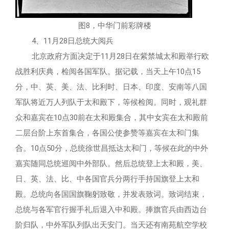
图8，中华门前彩牌楼
4、11月28日总统大阅兵
北京政府方面决定于11月28日在紫禁城太和殿举行欧
战胜利庆典，检阅各国军队。据记载，当天上午10点15
分，中、英、美、法、比利时、日本、印度、安南等八国
军队将近万人列队于太和殿下，等候检阅。同时，观礼群
众和嘉宾在10点30前在太和殿集合，其中女宾在太和殿前
二层台阶上东首集合，各国公使参赞等嘉宾在太和门集
合。10点50分，总统徐世昌抵达太和门，等候在此的中外
嘉宾随同总统巡阅中外部队。然后总统登上太和殿，美、
日、英、法、比、中各国官兵分两行手持国旗登上太和
殿。总统向各国国旗鞠躬致敬，并发表致词。致词结束，
总统与各军官行握手礼后退入中和殿。捧旗官兵由西边台
阶归队，中外军队列队出天安门。当天还有南苑航空学校