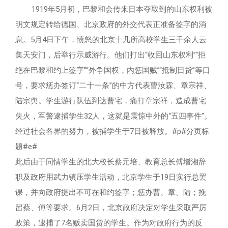
1919年5月初，巴黎和会传来日本夺取到的山东权利被
明文规定转给德国、北京政府的外交代表正准备签字的消
息。5月4日下午，愤怒的北京十几所高校学生三千余人云
集天安门，后举行示威游行。他们打出“收回山东权利”“拒
绝在巴黎和约上签字”“外争国权，内惩国贼”“抵制日货”等口
号，要求惩办签订“二十一条”的中方代表曹汝霖、章宗祥、
陆宗舆。学生游行队伍到达曹宅，痛打章宗祥，造成曹宅
失火，军警逮捕学生32人，这就是震惊中外的“五四事件”。
经过社会各界的努力，被捕学生于7日被释放。#p#分页标
题#e#
此后由于同情学生的北大校长蔡元培、教育总长傅增湘辞
职及政府用武力镇压学生活动，北京学生于19日实行总罢
课，并向政府提出不可在和约签字；惩办曹、章、陆；挽
留蔡、傅等要求。6月2日，北京政府决定对学生采取严厉
政策，逮捕了7名贩卖国货的学生。作为对政府行为的反