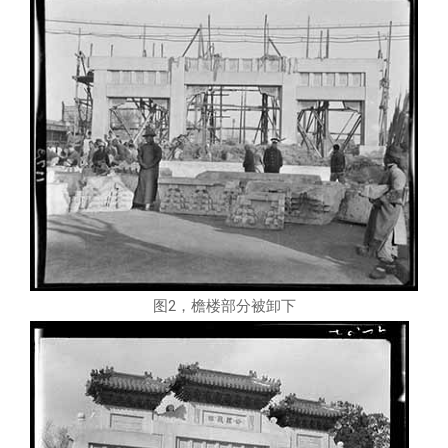
图2，檐楼部分被卸下