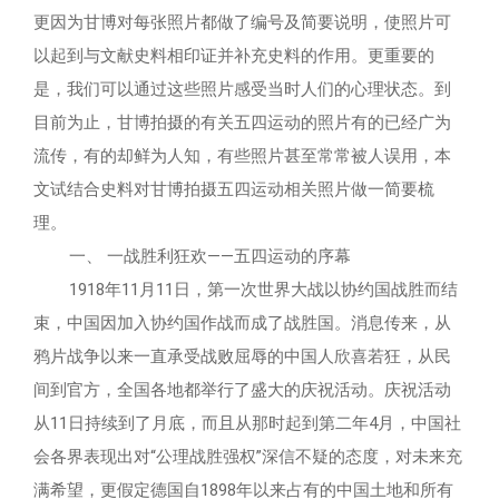
更因为甘博对每张照片都做了编号及简要说明，使照片可
以起到与文献史料相印证并补充史料的作用。更重要的
是，我们可以通过这些照片感受当时人们的心理状态。到
目前为止，甘博拍摄的有关五四运动的照片有的已经广为
流传，有的却鲜为人知，有些照片甚至常常被人误用，本
文试结合史料对甘博拍摄五四运动相关照片做一简要梳
理。
一、 一战胜利狂欢――五四运动的序幕
1918年11月11日，第一次世界大战以协约国战胜而结
束，中国因加入协约国作战而成了战胜国。消息传来，从
鸦片战争以来一直承受战败屈辱的中国人欣喜若狂，从民
间到官方，全国各地都举行了盛大的庆祝活动。庆祝活动
从11日持续到了月底，而且从那时起到第二年4月，中国社
会各界表现出对“公理战胜强权”深信不疑的态度，对未来充
满希望，更假定德国自1898年以来占有的中国土地和所有