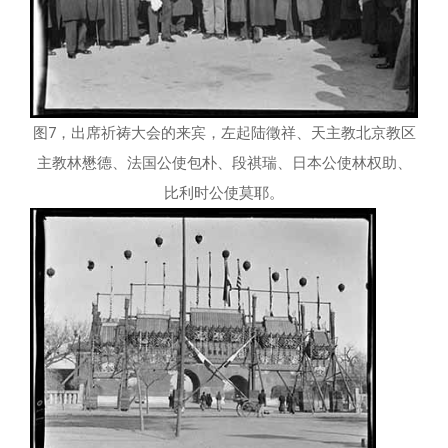
图7，出席祈祷大会的来宾，左起陆徵祥、天主教北京教区
主教林懋德、法国公使包朴、段祺瑞、日本公使林权助、
比利时公使莫耶。