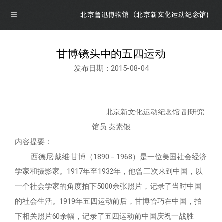
甘博镜头中的五四运动
发布日期：2015-08-04
导航
首页
北京新文化运动纪念馆 副研究
概况
馆员 秦素银
内容提要：
博物馆介绍
资讯
西德尼·戴维·甘博（1890－1968）是一位美国社会经济
学家和摄影家。1917年至1932年，他曾三次来到中国，以
馆领导介绍
资讯
展览
一个社会学家的角度拍下5000余张照片，记录了当时中国
的社会生活。1919年五四运动前后，甘博恰巧在中国，拍
组织机构
公告
最新展览
学术研究
下相关照片60余幅，记录了五四运动前中国庆祝一战胜