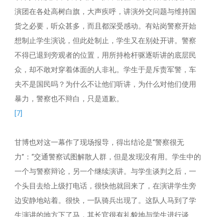
演团在各处高树白旗，大声疾呼，讲演外交问题与维持国
货之必要，听众甚多，而且都深受感动。有站岗警察开始
想制止学生演说，但此处制止，学生又在别处开讲。警察
不得已退到旁观者的位置，用所持枪杆驱逐听讲的底层民
众，却不敢对穿着体面的人非礼。学生于是斥责军警，车
夫不是国民吗？为什么不让他们听讲，为什么对他们使用
暴力，警察也不辩白，只是道歉。
[7]
甘博也对这一幕作了现场报导，得出结论是“警察很无
力”：“交通警察试图解散人群，但是发现没有用。学生中的
一个与警察辩论，另一个继续演讲。与学生谈判之后，一
个头目去给上级打电话，很快他就回来了，在演讲学生旁
边安静地站着。很快，一队骑兵出现了。这队人马到了学
生演讲的地方下了马，其长官很有礼貌地与学生进行谈