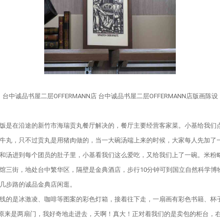
台中诚品书屋二层OFFERMANN店 台中诚品书屋二层OFFERMANN店版画陈设
是在沿途的新竹市海瑞贡丸餐厅解决的，餐厅主要经营客家菜。小基给我们点
牛丸，只不过贡丸是用猪肉做的，当一大碗汤端上来的时候，大家每人先加了
和汤进到每个团员的肚子里，小基看我们这么爱吃，又给我们上了一碗。米粉
街，地处台中繁华区，隔壁是金典酒店，步行10分钟可到国立自然科学博物
几步路的诚品金典店闲逛。
的是冰激凌、咖啡等图案的彩色灯箱，接着往下走，一扇画有彩色书籍、杯子、
” 原来是两扇门，我好奇地走进去，天啊！真大！正对着我们的是卖包的柜台