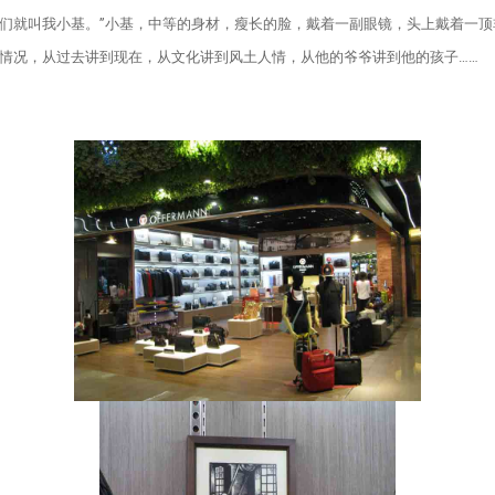
们就叫我小基。”小基，中等的身材，瘦长的脸，戴着一副眼镜，头上戴着一
情况，从过去讲到现在，从文化讲到风土人情，从他的爷爷讲到他的孩子……