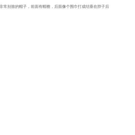
顶非常别致的帽子，前面有帽檐，后面像个围巾打成结垂在脖子后