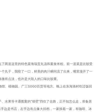
了两道这里的特色菜海瑞贡丸汤和素食米粉。前一道菜是比较受
一个丸子，我咬了一口，鲜美的肉汁瞬间流了出来，嘴里漫开了一
略微有点淡，也许是大陆人的口味比较重。
馆、植物园、广三SOGO百货等地方。晚上在东海渔村吃过饭回
水果等卡通图案的“墙壁”挡住了去路，正不知怎么走，准备原
，右手边是书店，左手边有点像大排档，一家挨着一家，有咖啡、冰