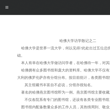
导航
哈佛大学访学散记之二
首页
哈佛大学是世界一流大学，何以见得?此处出过五位总统
础。
概况
本人有幸在哈佛大学做访问学者，在哈佛待一年，对其
哈佛拥有众多图书馆和庞大的资料库。哈佛大学不仅有
博物馆介绍
资讯
大利的佛罗伦萨亦有分馆分布。按目前统计，各类图书馆
其主馆藏书丰富自不必说，分馆亦很知名。
馆领导介绍
资讯
展览
著名的哈佛燕京图书馆即为一例。燕京图书馆主要收藏
不仅各院系有专门的图书馆，还设有各类专业图书馆
组织机构
公告
最新展览
学术研究
图书馆内配备数量众多的工作人员，其热情周到、敬业