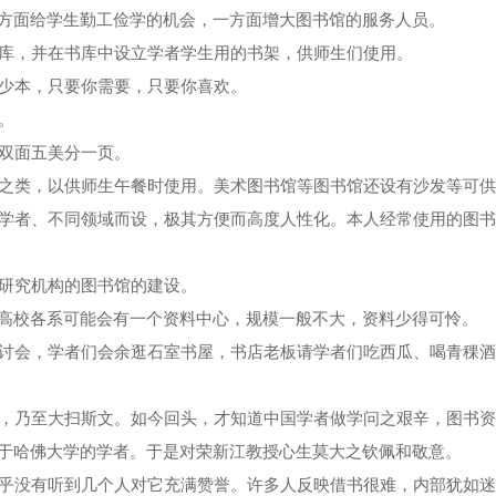
方面给学生勤工俭学的机会，一方面增大图书馆的服务人员。
库，并在书库中设立学者学生用的书架，供师生们使用。
少本，只要你需要，只要你喜欢。
。
双面五美分一页。
之类，以供师生午餐时使用。美术图书馆等图书馆还设有沙发等可供
者、不同领域而设，极其方便而高度人性化。本人经常使用的图书馆有
研究机构的图书馆的建设。
校各系可能会有一个资料中心，规模一般不大，资料少得可怜。
讨会，学者们会余逛石室书屋，书店老板请学者们吃西瓜、喝青稞酒
，乃至大扫斯文。如今回头，才知道中国学者做学问之艰辛，图书资
于哈佛大学的学者。于是对荣新江教授心生莫大之钦佩和敬意。
乎没有听到几个人对它充满赞誉。许多人反映借书很难，内部犹如迷