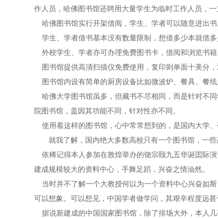
作人员，哈佛图书馆还聘用大量学生为临时工作人员，一
大事记
馆讯
基本陈列
学术成果
馆藏精品
哈佛图书馆实行开架借阅，学生、学者可以随意进出书
学生、学者借书基本没有数量限制，想借多少本就借多
创作园地
展览回顾
史料钩沉
手稿
教育宣传
外校学生、学者亦可办理免费图书卡，借阅和浏览书籍
图书馆提供高清扫描仪免费使用，复印则单面十美分，
专家库
鲁迅故居
新文化讲堂
藏书
教育活动介绍
文创产品
图书馆内设有简单的厨房设备比如微波炉、餐具、餐纸
哈佛大学图书馆虽多，但藏书不尽相同，而是针对不同学
北大红楼
鲁迅研究月刊
美术品
教育活动预约和收费
院图书馆，盖因其功能不同，针对性亦不同。
使用着这样的图书馆，心中常常想到的，是国内大学、
在线检索系统
故居文物
导览设备租赁
就我了解，国内绝大多数高校只有一个图书馆，一些高
依稀记得本人参加在敦煌举办的饶宗颐九五华诞囯际演
其他
志愿者报名
建成规模较大的资料中心，手舞足蹈，兴奋之情油然。
当时并不了解一个大教授何以为一个资料中心兴奋如斯
可以想象。可以想见，中国学者做学问，其艰辛程度远甚
据说新建成的中国国家图书馆，除了排场大外，本人几