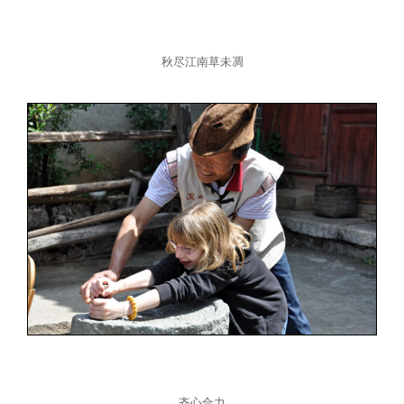
大事记
馆讯
基本陈列
学术成果
馆藏精品
秋尽江南草未凋
创作园地
展览回顾
史料钩沉
手稿
教育宣传
专家库
鲁迅故居
新文化讲堂
藏书
教育活动介绍
文创产品
北大红楼
鲁迅研究月刊
美术品
教育活动预约和收费
在线检索系统
故居文物
导览设备租赁
其他
志愿者报名
齐心合力