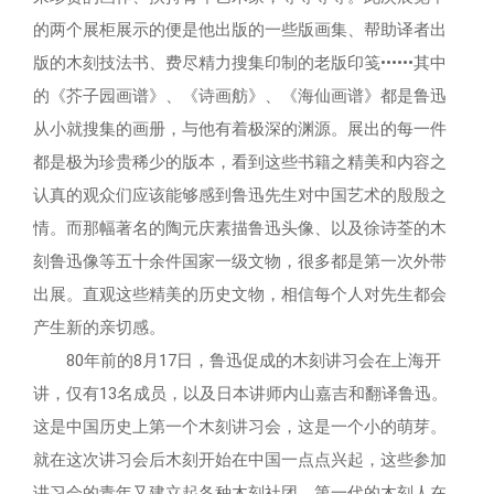
的两个展柜展示的便是他出版的一些版画集、帮助译者出
版的木刻技法书、费尽精力搜集印制的老版印笺••••••其中
的《芥子园画谱》、《诗画舫》、《海仙画谱》都是鲁迅
从小就搜集的画册，与他有着极深的渊源。展出的每一件
都是极为珍贵稀少的版本，看到这些书籍之精美和内容之
认真的观众们应该能够感到鲁迅先生对中国艺术的殷殷之
情。而那幅著名的陶元庆素描鲁迅头像、以及徐诗荃的木
刻鲁迅像等五十余件国家一级文物，很多都是第一次外带
出展。直观这些精美的历史文物，相信每个人对先生都会
产生新的亲切感。
80年前的8月17日，鲁迅促成的木刻讲习会在上海开
讲，仅有13名成员，以及日本讲师内山嘉吉和翻译鲁迅。
这是中国历史上第一个木刻讲习会，这是一个小的萌芽。
就在这次讲习会后木刻开始在中国一点点兴起，这些参加
讲习会的青年又建立起各种木刻社团。第一代的木刻人在