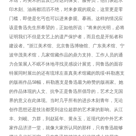
术馆，对美术的普及已经达到保安、服务员，他们谈起水
印木刻、油画都滔滔不绝，对来参观的观众，这里更是零
门槛，即使是乞丐也可以进来参观、摹画。这样的情况应
该是鲁迅先生所希望的，正如他所说：“将来的光明，必将
证明我们不但是文艺上的遗产保护者，而且也是开拓者和
建设者。”浙江美术馆、北京鲁迅博物馆、广东美术馆、宁
波华茂美术馆，几家馆藏作品的鼎力支持、工作人员的通
力合策展人不眠不休地寻找灵感设计展览，同鲁迅的面容
特展同时展出的还有琉球左喜真美术馆藏的凯绥•科勒惠支
的版画作品58幅，科勒惠支是鲁迅最为称赞的版画家。她
的作品体现的人文、抗争正是鲁迅所倡导的，艺术之无国
界的意义在此体现。当时几乎所有的进步木刻青年，无论
创作思想还是技法都受到这位超群的艺术家的影响。从江
丰、刘岘、力群，到赵延年、黄永玉，近现代的中外艺术
家作品济济一堂，就像大家所认同的那样，只有鲁迅能够