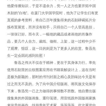
他爱传播知识，于是不遗余力，凭一人之力也要开拓中国
木刻的“白地”。在厦门大学国学院时，他为了让学生们有更
直观的参考资料，将自己历年搜集得来的石刻碑碣拓片分
拣布置展览，而并没有助手，只得自己一个人登高悬挂，
一张张订好。而今天，一幅他的藏品或者画他的肖像作
品，要几个人合力、裁纸、做框、上架，这一过程中少不
了观摩、惊叹，这一目的则是为了更多人的欣赏。鲁迅先
生一定会因此感到欣慰！
鲁迅之伟大不仅在于精神，更在于其身体力行。率先
使用石刻里的云纹图案应用在书籍装帧设计上，这在当时
是极为新颖的，那时的书刊封面之精心及韵味比今天是有
过之而无不及的。为了向中国介绍版画、将民族文化保存
下来，鲁迅凭一己之力做得的事情数不胜数。他自费出版
搜集来的外国版画集、重印笺谱、用宣纸跟外国版画家换
来珍贵的画作、扶持青年艺术家，等等等等。此次展览中