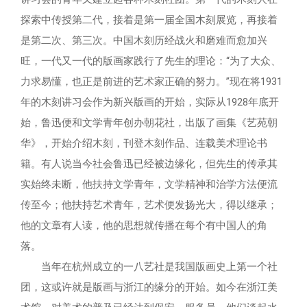
探索中传授第二代，接着是第一届全国木刻展览，再接着
是第二次、第三次。中国木刻历经战火和磨难而愈加兴
旺，一代又一代的版画家践行了先生的理论：“为了大众、
力求易懂，也正是前进的艺术家正确的努力。”现在将1931
年的木刻讲习会作为新兴版画的开始，实际从1928年底开
始，鲁迅便和文学青年创办朝花社，出版了画集《艺苑朝
华》，开始介绍木刻，刊登木刻作品、连载美术理论书
籍。有人说当今社会鲁迅已经被边缘化，但先生的传承其
实始终未断，他扶持文学青年，文学精神和治学方法便流
传至今；他扶持艺术青年，艺术便发扬光大，得以继承；
他的文章有人读，他的思想就传播在每个有中国人的角
落。
当年在杭州成立的一八艺社是我国版画史上第一个社
团，这或许就是版画与浙江的缘分的开始。如今在浙江美