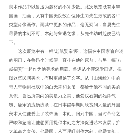
美术作品中以鲁迅为题材的不算少数。此次展览既有水墨
大事记
馆讯
基本陈列
学术成果
馆藏精品
国画、油画，又有中国美院数百位师生向先生致敬的各种
类型肖像画作。而其中更多的作品，毫无疑问，当属先生
创作园地
展览回顾
史料钩沉
手稿
教育宣传
最爱的木刻不可。木刻与鲁迅之缘，从先生幼时起便已结
下。
专家库
鲁迅故居
新文化讲堂
藏书
教育活动介绍
文创产品
这次展览中有一幅“老鼠娶亲”图，这幅在中国家喻户晓
的图画，在鲁迅小时候便一直挂在他的床前，与另一幅“八
北大红楼
鲁迅研究月刊
美术品
教育活动预约和收费
戒招赘”一起作为他美术的启蒙。鲁迅从小便深爱画谱、插
图这些民间美术，有时更超越了文字。从《山海经》中的
在线检索系统
故居文物
导览设备租赁
奇人奇物到社戏中的白无常和女吊，都给予他不同的美的
意识。鲁迅所崇尚的美是力之美，他爱汉石刻的雄浑气
其他
志愿者报名
魄、唐宋的流畅线条，在日本留学期间欣赏到大量的外国
美术又使他爱上了装饰画、木刻。回到中国，当时革命之
严峻和急迫让他想要用提倡木刻之方法促进艺术发展，扩
大革命之宣传。他爱国，从而呼吁创作木刻，他爱青年，