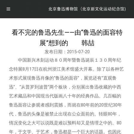
看不完的鲁迅先生——由“鲁迅的面容特
导航
展”想到的 韩喆
发布日期：2015-07-20
首页
中国新兴木刻运动８０周年暨鲁迅诞辰１３０周年纪
念特展8月17日在杭州浙江美术馆盛大开幕。除了以各种艺
概况
术形式展现鲁迅肖像的“鲁迅的面容”，展览还有“直观鲁
迅”、“从普罗到波普”两个板块，分别展出鲁迅收藏的中西
博物馆介绍
资讯
艺术藏品和中国现当代版画八十年的经典作品。几百幅的
鲁迅面容让参观者感到震撼，而就在80年前的20世纪30年
馆领导介绍
资讯
展览
代，鲁迅的头像是被禁止出现在公众面前的。转眼80年，
情况变化之大可以说既是难以预料却又是情理之中的。80
组织机构
公告
最新展览
学术研究
年，于文学、于艺术，鲁迅都是一个巨大的话题。也因此