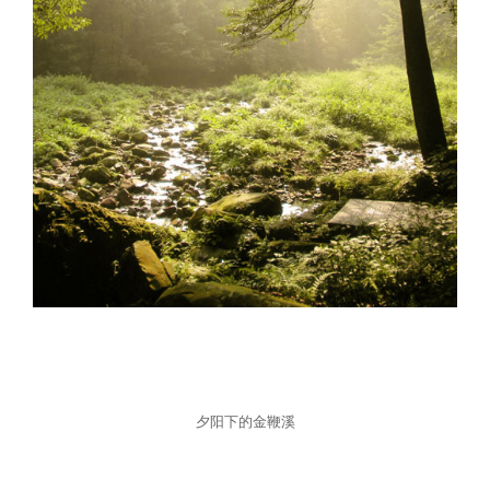
大事记
馆讯
基本陈列
学术成果
馆藏精品
创作园地
展览回顾
史料钩沉
手稿
教育宣传
专家库
鲁迅故居
新文化讲堂
藏书
教育活动介绍
文创产品
北大红楼
鲁迅研究月刊
美术品
教育活动预约和收费
在线检索系统
故居文物
导览设备租赁
其他
志愿者报名
夕阳下的金鞭溪