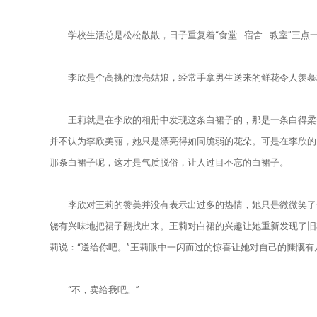
学校生活总是松松散散，日子重复着“食堂—宿舍—教室”三点
李欣是个高挑的漂亮姑娘，经常手拿男生送来的鲜花令人羡慕地
王莉就是在李欣的相册中发现这条白裙子的，那是一条白得柔软
并不认为李欣美丽，她只是漂亮得如同脆弱的花朵。可是在李欣的
那条白裙子呢，这才是气质脱俗，让人过目不忘的白裙子。
李欣对王莉的赞美并没有表示出过多的热情，她只是微微笑了一
饶有兴味地把裙子翻找出来。王莉对白裙的兴趣让她重新发现了旧
莉说：“送给你吧。”王莉眼中一闪而过的惊喜让她对自己的慷慨有
“不，卖给我吧。”