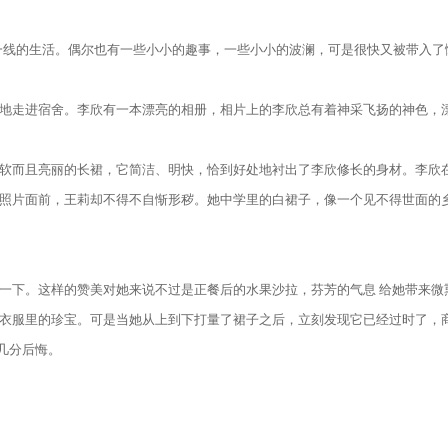
一线的生活。偶尔也有一些小小的趣事，一些小小的波澜，可是很快又被带入了
走进宿舍。李欣有一本漂亮的相册，相片上的李欣总有着神采飞扬的神色，
而且亮丽的长裙，它简洁、明快，恰到好处地衬出了李欣修长的身材。李欣在
照片面前，王莉却不得不自惭形秽。她中学里的白裙子，像一个见不得世面的
下。这样的赞美对她来说不过是正餐后的水果沙拉，芬芳的气息 给她带来微
衣服里的珍宝。可是当她从上到下打量了裙子之后，立刻发现它已经过时了，
几分后悔。