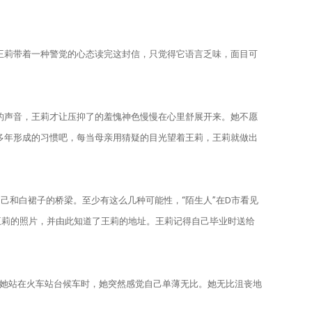
莉带着一种警觉的心态读完这封信，只觉得它语言乏味，面目可
的声音，王莉才让压抑了的羞愧神色慢慢在心里舒展开来。她不愿
多年形成的习惯吧，每当母亲用猜疑的目光望着王莉，王莉就做出
和白裙子的桥梁。至少有这么几种可能性，“陌生人”在D市看见
王莉的照片，并由此知道了王莉的地址。王莉记得自己毕业时送给
当她站在火车站台候车时，她突然感觉自己单薄无比。她无比沮丧地