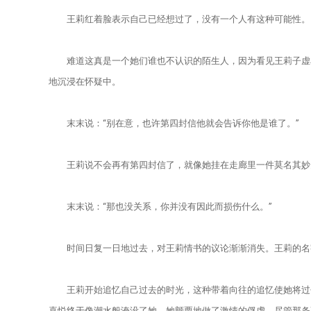
王莉红着脸表示自己已经想过了，没有一个人有这种可能性。（
难道这真是一个她们谁也不认识的陌生人，因为看见王莉子虚乌
地沉浸在怀疑中。
末末说：“别在意，也许第四封信他就会告诉你他是谁了。”
王莉说不会再有第四封信了，就像她挂在走廊里一件莫名其妙失
末末说：“那也没关系，你并没有因此而损伤什么。”
时间日复一日地过去，对王莉情书的议论渐渐消失。王莉的名字
王莉开始追忆自己过去的时光，这种带着向往的追忆使她将过去
喜悦终于像潮水般淹没了她，她颤栗地做了激情的俘虏。尽管那条