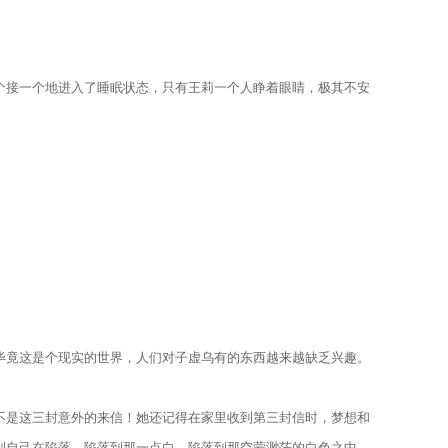
接一个地进入了睡眠状态，只有王莉一个人睁着眼睛，极其不安
。
竟这是个现实的世界，人们对子虚乌有的东西越来越缺乏兴趣。
是这三封意外的来信！她还记得在家里收到第三封信时，梦想和
到自己在陷落，陷落到那一点白，陷落到那空蒙渺茫的白色之中。