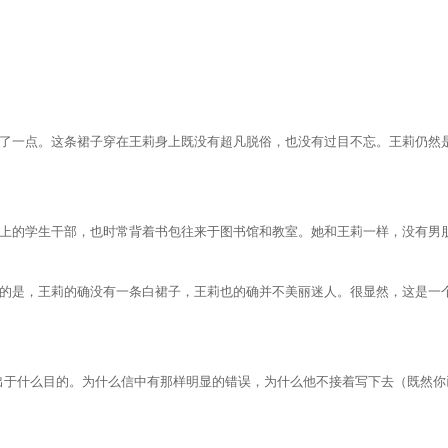
一点。这条裙子穿在王莉身上既没有超凡脱俗，也没有过目不忘。王莉仍然是
的学生干部，也时常背着书包往来于图书馆和教室。她和王莉一样，没有男朋
是，王莉的确没有一条白裙子，王莉也的确并不美丽迷人。很显然，这是一个
于什么目的。为什么信中有那样明显的错误，为什么他不接着写下去（既然你