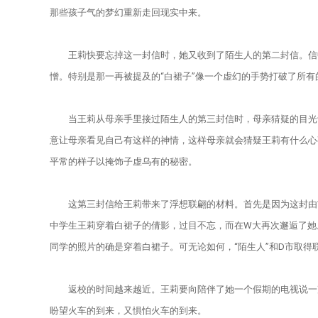
那些孩子气的梦幻重新走回现实中来。
大事记
馆讯
基本陈列
学术成果
馆藏精品
王莉快要忘掉这一封信时，她又收到了陌生人的第二封信。信中
创作园地
展览回顾
史料钩沉
手稿
教育宣传
憎。特别是那一再被提及的“白裙子”像一个虚幻的手势打破了所
专家库
鲁迅故居
新文化讲堂
藏书
教育活动介绍
文创产品
当王莉从母亲手里接过陌生人的第三封信时，母亲猜疑的目光让王
意让母亲看见自己有这样的神情，这样母亲就会猜疑王莉有什么心
北大红楼
鲁迅研究月刊
美术品
教育活动预约和收费
平常的样子以掩饰子虚乌有的秘密。
在线检索系统
故居文物
导览设备租赁
这第三封信给王莉带来了浮想联翩的材料。首先是因为这封由W市
中学生王莉穿着白裙子的倩影，过目不忘，而在W大再次邂逅了她
其他
志愿者报名
同学的照片的确是穿着白裙子。可无论如何，“陌生人”和D市取得
返校的时间越来越近。王莉要向陪伴了她一个假期的电视说一声B
盼望火车的到来，又惧怕火车的到来。