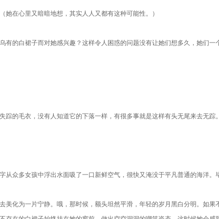
她在心里又暗暗地想，其实人人又都有这种可能性。）
有的白裙子而对她感兴趣？这样令人困惑的问题没有让她们想多久，她们一个
踪的毛衣，没有人知道它的下落一样，有很多事就是这样有头无尾来去无踪
从众多女孩中浮出水面吸了一口新鲜空气，很快又淹没于平凡普通的海洋。毕
美化为一片宁静。哦，那时候，额头坦然平滑，年轻的岁月黑白分明。如果不
不存在的白裙子始终挂在她的窗前，做出空空洞洞的嘲笑姿态。这时候她会感