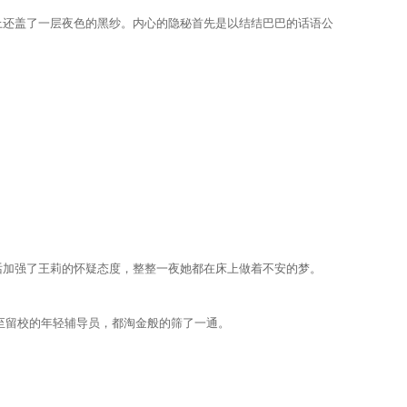
还盖了一层夜色的黑纱。内心的隐秘首先是以结结巴巴的话语公
话加强了王莉的怀疑态度，整整一夜她都在床上做着不安的梦。
留校的年轻辅导员，都淘金般的筛了一通。