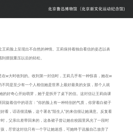
让王莉脸上呈现出不自然的神情。王莉保持着独自看信的姿态以表
感到摆脱重压以后的轻松。
在w大时收到的。收到第一封信时，王莉几乎有一种惊喜，她在w
的不同是至少有一个人相信她是世界上最好最美的女孩，那个人就
她的好奇心开始萌芽，她于是拆开了桌下的信。这封信让王莉由课
断回旋着信中的语言：“你的脸上有一种特别的气质，你穿着白裙子
好看，话语很流畅，这个署名“陌生人”的来信很让她满意。反复看
学时，父亲出差带回来的，这条裙子曾让她在校园里风光了一段时
女孩，尽管这封信只有一个字让她迷惑，可她终于说服自己放弃了