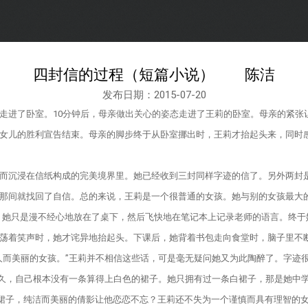
四封信的过程（短篇小说） 陈洁
发布日期：2015-07-20
进了卧室。10分钟后，母亲做出关心的姿态走进了王莉的卧室。母亲的紧张
女儿的胜利宣告结束。母亲的脚步终于从卧室挪出时，王莉才抬起头来，同时
沉浸在信纸构成的完美境界里。她已经收到三封同样字迹的信了。另外两封是
那间就找回了自信。总的来说，王莉是一个很普通的女孩。她与别的女孩最大
，她只是漫不经心地放在了桌下，然后飞快地在笔记本上记录老师的语言。终于
荡着笑声时，她才诧异地抬起头。下课后，她背着书包走向食堂时，脑子里不
人而美丽的女孩。”王莉并不相信这些话，可是毫无疑问她又为此陶醉了。字迹很
许久，自己根本没有一条算得上白色的裙子。她只拥有过一条白裙子，那是她中
白裙子，纯洁而美丽的倩影让他恋恋不忘？王莉还不失为一个谨慎而具有理智的