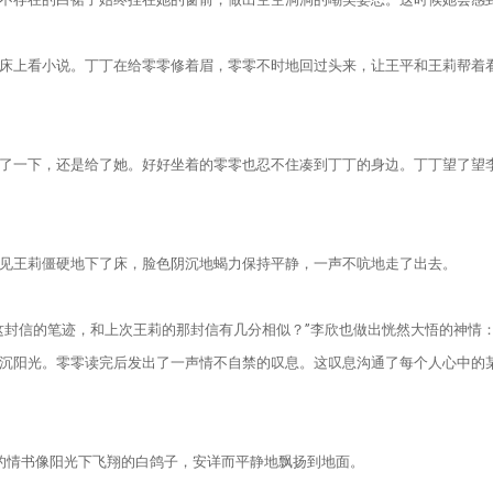
上看小说。丁丁在给零零修着眉，零零不时地回过头来，让王平和王
莉帮着
一下，还是给了她。好好坐着的零零也忍不住凑到丁丁的身边。丁丁望了望李
王莉僵硬地下了床，脸色阴沉地蝎力保持平静，一声不吭地走了出去。
信的笔迹，和上次王莉的那封信有几分相似？”李欣也做出恍然大悟的神情：
沉阳光。零零读完后发出了一声情不自禁的叹息。这叹息沟通了每个人心中的
的情书像阳光下飞翔的白鸽子，安详而平静地飘扬到地面。