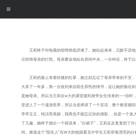
导航
王莉终于对电视的喧哗彻底厌倦了。她站起身来，沉默不语地走
首页
示拒绝母亲的打扰。母亲窘迫地站在房间中央，一分钟后，终于以
概况
王莉的脸上有着轻微的红晕，她立刻忘记了母亲带来的不安，而
大呆了一年多，第一次收到来自陌生异性的情书，这让她的脸在刹
博物馆介绍
资讯
是她母亲。所以当王莉在w大的课堂接到身旁女生传来的——信时
堂进人了一个漫游世界，所以当老师讲了一个笑话，整个教室都回
馆领导介绍
资讯
展览
亭亭玉立，纯洁而美丽，我再也不能忘记你的倩影……你是一个迷
了几遍，她终于挑出一个错误来，“白裙子”，王莉反反复复想了
组织机构
公告
最新展览
学术研究
间。难道这个“陌生人”在W大的校园看见中学生王莉穿着漂亮的