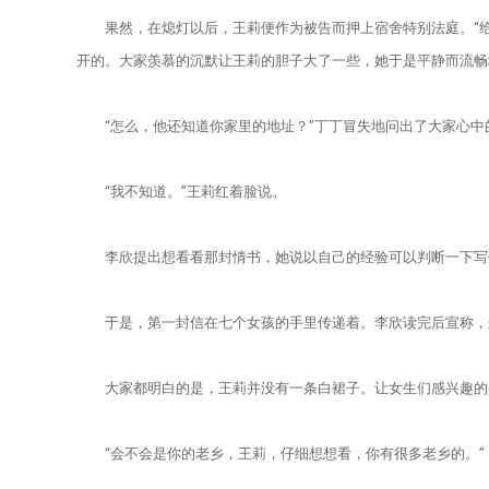
果然，在熄灯以后，王莉便作为被告而押上宿舍特别法庭。“给
开的。大家羡慕的沉默让王莉的胆子大了一些，她于是平静而流畅
“怎么，他还知道你家里的地址？”丁丁冒失地问出了大家心中
“我不知道。”王莉红着脸说。
李欣提出想看看那封情书，她说以自己的经验可以判断一下写信
于是，第一封信在七个女孩的手里传递着。李欣读完后宣称，这
大家都明白的是，王莉并没有一条白裙子。让女生们感兴趣的是
“会不会是你的老乡，王莉，仔细想想看，你有很多老乡的。”