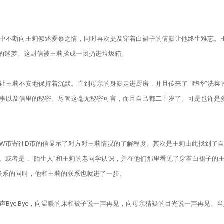
不断向王莉倾述爱慕之情，同时再次提及穿着白裙子的倩影让他终生难忘。王
有的迷梦。这封信被王莉揉成一团扔进垃圾箱。
莉不安地保持着沉默。直到母亲的身影走进厨房，并且传来了 “哗哗”洗菜
事以及信里的秘密。尽管这毫无秘密可言，而且自己都二十岁了。可是也许是
寄往D市的信显示了对方对王莉情况的了解程度。其次是王莉由此找到了自己
。或者是，“陌生人”和王莉的老同学认识，并在他们那里看见了穿着白裙子的
联系的同时，他和王莉的联系也就进了一步。
ye Bye，向温暖的床和被子说一声再见，向母亲猜疑的目光说一声再见。