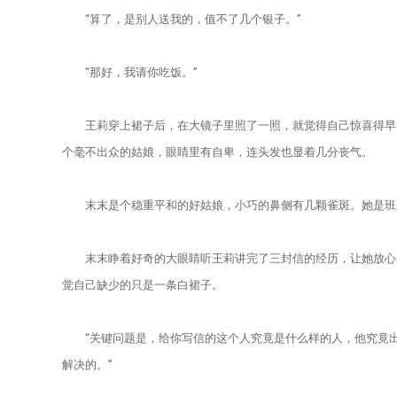
“算了，是别人送我的，值不了几个银子。”
“那好，我请你吃饭。”
王莉穿上裙子后，在大镜子里照了一照，就觉得自己惊喜得早了
个毫不出众的姑娘，眼睛里有自卑，连头发也显着几分丧气。
末末是个稳重平和的好姑娘，小巧的鼻侧有几颗雀斑。她是班上
末末睁着好奇的大眼睛听王莉讲完了三封信的经历，让她放心的
觉自己缺少的只是一条白裙子。
“关键问题是，给你写信的这个人究竟是什么样的人，他究竟出
解决的。”