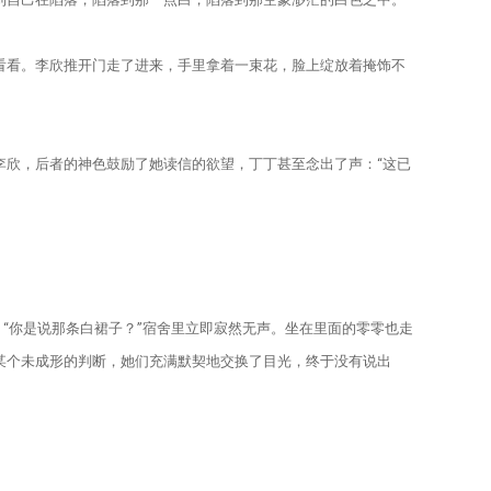
看看。李欣推开门走了进来，手里拿着一束花，脸上绽放着掩饰不
欣，后者的神色鼓励了她读信的欲望，丁丁甚至念出了声：“这已
“你是说那条白裙子？”宿舍里立即寂然无声。坐在里面的零零也走
某个未成形的判断，她们充满默契地交换了目光，终于没有说出