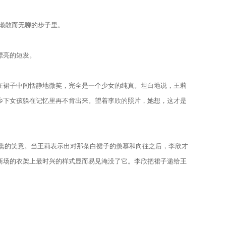
懒散而无聊的步子里。
漂亮的短发。
裙子中间恬静地微笑，完全是一个少女的纯真。坦白地说，王莉
乡下女孩躲在记忆里再不肯出来。望着李欣的照片，她想，这才是
熏的笑意。当王莉表示出对那条白裙子的羡慕和向往之后，李欣才
商场的衣架上最时兴的样式显而易见淹没了它。李欣把裙子递给王