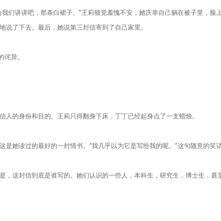
我们讲讲吧，那条白裙子。”王莉顿觉羞愧不安，她庆幸自己躺在被子里，脸上
地说了下去。最后，她说第三封信寄到了自己家里。
的诧异。
人的身份和目的。王莉只得翻身下床，丁丁已经起身点了一支蜡烛。
是她读过的最好的一封情书。“我几乎以为它是写给我的呢。”这句随意的笑
，这封信到底是谁写的。她们认识的一些人，本科生，研究生，博士生，甚至