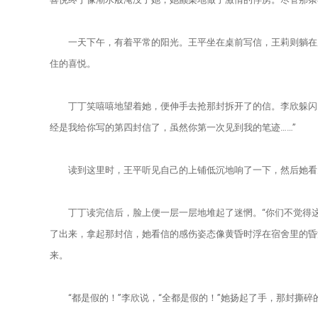
一天下午，有着平常的阳光。王平坐在桌前写信，王莉则躺在床
住的喜悦。
丁丁笑嘻嘻地望着她，便伸手去抢那封拆开了的信。李欣躲闪了
经是我给你写的第四封信了，虽然你第一次见到我的笔迹……”
读到这里时，王平听见自己的上铺低沉地响了一下，然后她看见
丁丁读完信后，脸上便一层一层地堆起了迷惘。“你们不觉得这封
了出来，拿起那封信，她看信的感伤姿态像黄昏时浮在宿舍里的昏
来。
“都是假的！”李欣说，“全都是假的！”她扬起了手，那封撕碎