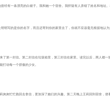
曾经有一条漂亮的白裙子。我和她一个宿舍。我怀疑有人弄错了姓名和地址。
明明写的是你的名字，而且还寄到你的家里去了，你就不应该毫无根据地认为
了第一封信。第二封信在垃圾箱里，第三封信在家里。读完以后，两人都一致
能打动每一个骄傲的少女。
匆匆忙忙跑回去拿信，更加深了她们的兴趣。第二天晚上王莉回到宿舍，便看