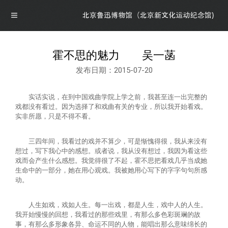
霍不思的魅力 吴一菡
发布日期：2015-07-20
导航
首页
实话实说，在到中国戏曲学院上学之前，我甚至连一出完整的
戏都没有看过。因为选择了和戏曲有关的专业，所以我开始看戏。
实非所愿，只是不得不看。
概况
三四年间，我看过的戏并不算少，可是惭愧得很，我从来没有
想过，写下我心中的感想。或者说，我从没有想过，我因为看这些
博物馆介绍
资讯
戏而会产生什么感想。我觉得很了不起，霍不思把看戏几乎当成她
生命中的一部分，她在用心观戏。我被她用心写下的字字句句所感
动。
馆领导介绍
资讯
展览
人生如戏，戏如人生。每一出戏，都是人生，戏中人的人生。
我开始慢慢的回想，我看过的那些戏里，有那么多色彩斑斓的故
组织机构
公告
最新展览
学术研究
事，有那么多形象各异、命运不同的人物，能唱出那么意味绵长的