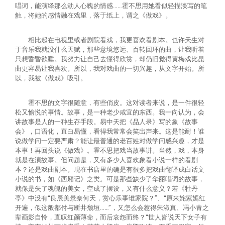
唱词，能演绎那么动人心魄的情感……霍不思用她看似轻描淡写的笔
触，将她的感情融在戏里，落于纸上，谓之《做戏》。
大事记
馆讯
基本陈列
学术成果
馆藏精品
相比起在电视里或者剧院看戏，我更喜欢看剧本。也许天生对
创作园地
于音乐我就没什么天赋，那些意境悠远、百转回环的曲，让我听着
展览回顾
史料钩沉
手稿
教育宣传
只想昏昏欲睡。我努力让自己去懂得欣赏，却仍旧觉得黄梅戏比昆
曲更容易让我喜欢。所以，我对戏曲的一切兴趣，从文字开始。所
以，我被《做戏》吸引。
专家库
鲁迅故居
新文化讲堂
藏书
教育活动介绍
文创产品
霍不思的文字很随意，有些俏皮。这对读者来说，是一件很轻
北大红楼
鲁迅研究月刊
松又愉悦的事情。故事，是一种老少咸宜的东西。我一向认为，会
美术品
教育活动预约和收费
讲故事是人的一种生存手段。易中天把《品人录》写的象《故事
会》，口语化，直白易懂，看得我常常会笑出声来。这是能耐！谁
说做学问一定要严肃？能让最普通的老百姓对做学问感兴趣，才是
在线检索系统
故居文物
导览设备租赁
本事！再回头说《做戏》。霍不思把戏当故事讲。当然，戏，本身
就是在演故事。但问题是，又有多少人喜欢象看小说一样的看剧
本？还是戏曲剧本。现在书店里的确是有很多把戏曲翻译成白话文
其他
志愿者报名
小说的书，如《西厢记》之类。可是那些缺少了华丽唱词的故事，
就像是失了魂魄的美女，空成了摆设，又有什么意义？若《牡丹
亭》中没有“良辰美景奈何天，赏心乐事谁家院？”、“原来姹紫嫣红
开遍，似这般都付与断井颓垣……”，又怎么会惹得朱淑真、冯小青之
辈画影自怜，直叹红颜薄命，而后哀怨而终？“世人皆说天下女子有