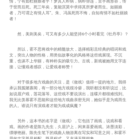
情，宁有如杜丽娘者乎！梦其人即病，病即弥连，至手画形容，传
于世而后死。死三年矣，复能溟莫中求得其所梦者而生。如丽娘
者，乃可谓之有情人耳”。朱、冯虽死而不悔，自知有情不如杜丽娘
者！
然，美则美矣，可又有多少人能坚持6个小时看完《牡丹亭》？
所以，霍不思将戏中的精髓放大，选择精彩且经典的唱词和戏
文，突出人物的性格，用类似故事化的风格将这些戏展现。不沉
重，也谈不上华丽，有种朴实的吸引力。古戏，新戏被她用文字连
接，让懂戏者感叹，让爱戏者称赞！
对于很多地方戏曲的关注，是《做戏》值得一提的地方。我得
承认我孤陋寡闻，有一部分地方戏很冷僻，我听都没有听说过，比
如说眉户戏，莲花落等。这些戏不要说演出，连碟片都很难找到。
我无比羡慕霍不思能和这些地方戏曲亲密无间，她似乎是为戏而生
的人。谁说只有演戏者才能为戏成疯魔？
另外，这本书的名字是《做戏》，它包括了画戏，说戏和看
戏。画的作者是陈九先生，久居沪上，闲来喜爱画戏。浓墨淡彩，
缥缈艳丽。陈先生笔下的戏曲人物游离在写实和写意之间，和霍不
思的文字甚是相配，既是程式，又充满无限想象。