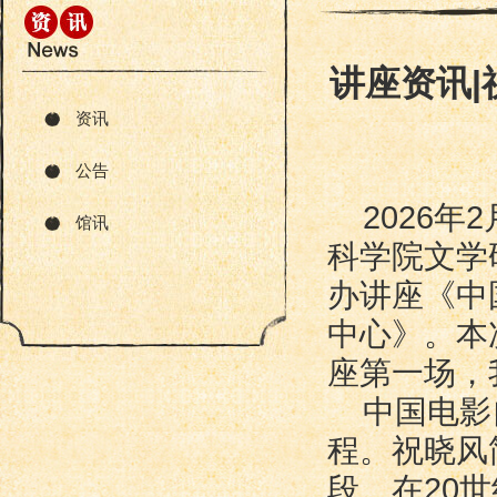
讲座资讯|
资讯
公告
2026年
馆讯
科学院文学
办讲座《中
中心》。本
座第一场，
中国电影
程。祝晓风
段。在20