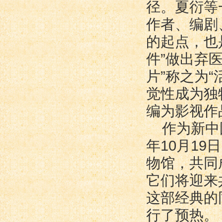
径。夏衍等
作者、编剧
的起点，也
件”做出弃
片”称之为
觉性成为独
编为影视作
作为新中
年10月1
物馆，共同
它们将迎来
这部经典的
行了预热。