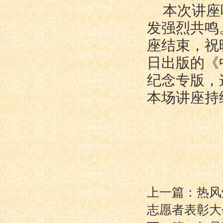
本次讲座
发强烈共鸣
座结束，祝晓
日出版的《
纪念专版，
本场讲座持
上一篇：热风
志愿者表彰大