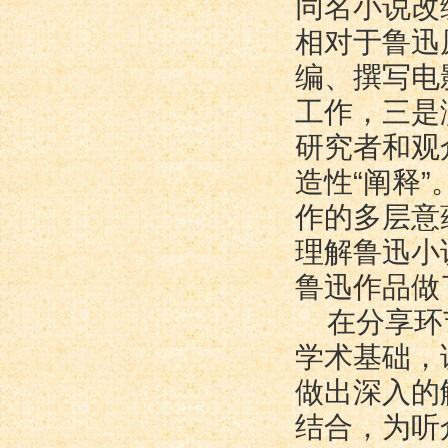
同名小说改
相对于鲁迅
编、撰写电
工作，三是
研究者和观
造性“阐释
作的多层意
理解鲁迅小
鲁迅作品做
在分享环
学术基础，
做出深入的
结合，为听