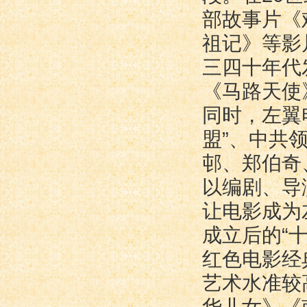
部故事片《
祖记》等影
三四十年代
《马路天使
同时，左翼
盟”、中共
邨、郑伯奇
以编剧、导
让电影成为
成立后的“
红色电影经
艺术水准较