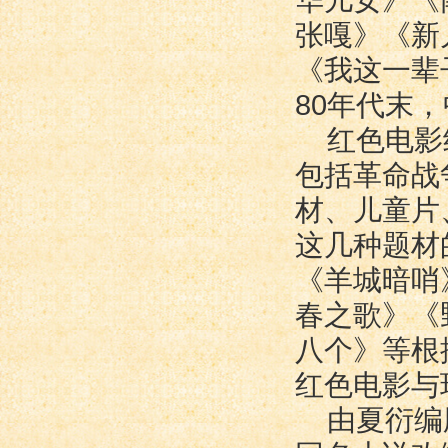
华儿女》《
张嘎》《新
《我这一辈
80年代末
红色电影
包括革命战
材、儿童片
这几种题材
《羊城暗哨
春之歌》《
八个》等根
红色电影与
由夏衍编