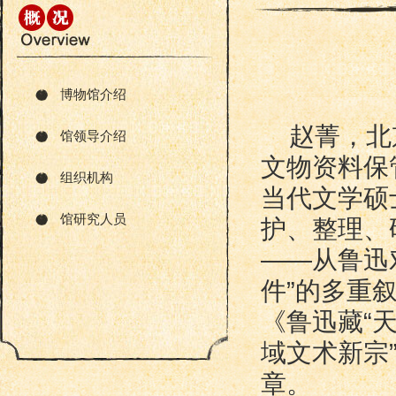
博物馆介绍
赵菁，北
馆领导介绍
文物资料保
组织机构
当代文学硕
馆研究人员
护、整理、
——从鲁迅
件”的多重
《鲁迅藏“
域文术新宗
章。