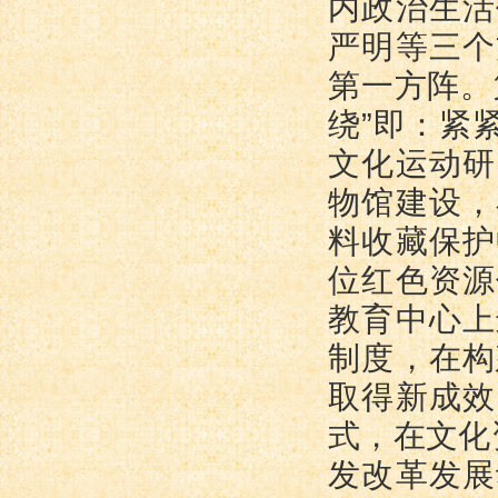
内政治生活
严明等三个
第一方阵。
绕”即：紧
文化运动研
物馆建设，
料收藏保护
位红色资源
教育中心上
制度，在构
取得新成效
式，在文化
发改革发展