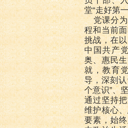
员干部、入
堂“走好第
党课分为
程和当前面
挑战，在以
中国共产
奥、惠民生
就，教育
导，深刻认
个意识”、
通过坚持把
维护核心、
要素，始终