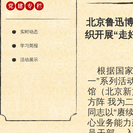
北京鲁迅
实时动态
织开展“走
学习简报
活动展示
根据国家
一”系列活
馆（北京新
方阵 我为
同志以“赓
心业务能力