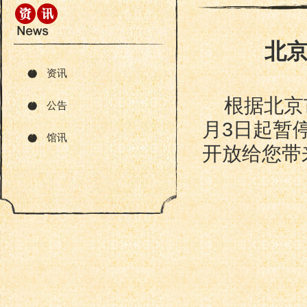
北
资讯
根据北京
公告
月3日起暂
馆讯
开放给您带