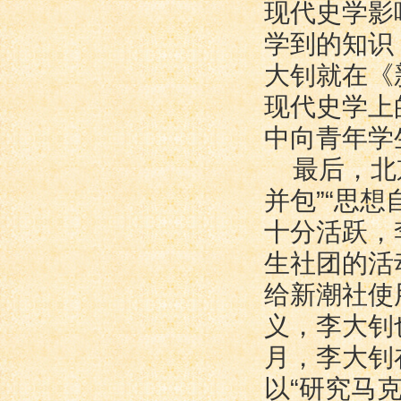
现代史学影
学到的知识
大钊就在《
现代史学上
中向青年学
最后，北
并包”“思
十分活跃，
生社团的活
给新潮社使
义，李大钊
月，李大钊
以“研究马