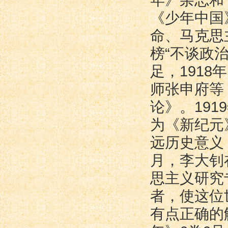
年》杂志和
《少年中国
命、马克思
榜“不谈政
足，191
师张申府等
论》。19
为《新纪元
远历史意义，
月，李大钊
思主义研究
者，使这位
有点正确的