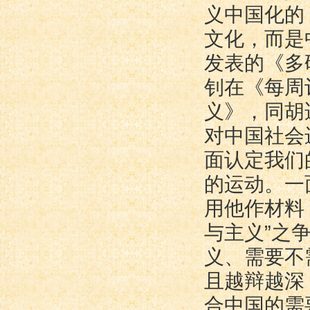
义中国化的
文化，而是
发表的《多
钊在《每周
义》，同胡
对中国社会
面认定我们
的运动。一
用他作材料
与主义”之
义、需要不
且越辩越深
合中国的需