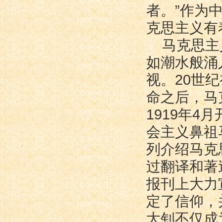
者。”作为
克思主义有
马克思主
如潮水般涌
视。20世
命之后，马
1919年
会主义鼻祖
列介绍马克
过翻译和著
报刊上大力
定了信仰，
大钊不仅成