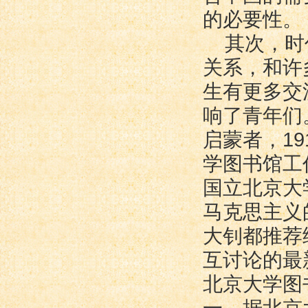
的必要性。
其次，时
关系，和许
生有更多交
响了青年们
启蒙者，1
学图书馆工
国立北京大
马克思主义
大钊都推荐
互讨论的最
北京大学图