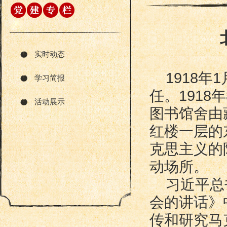
实时动态
1918
学习简报
任。191
活动展示
图书馆舍由
红楼一层的
克思主义的
动场所。
习近平总
会的讲话》
传和研究马