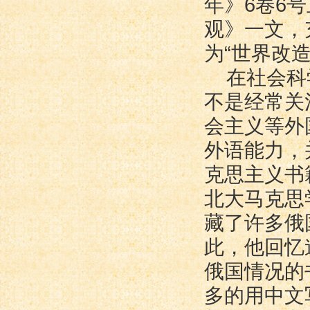
年》6卷6
观》一文，
为“世界改
在社会科
不是经常关
会主义等外
外语能力，
克思主义书
北大马克思
藏了许多俄
此，他回忆
俄国情况的
多的用中文