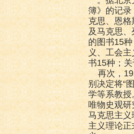
一。据北京大
簿》的记录
克思、恩格
及马克思、
的图书15
义、工会主
书15种；
再次，1
别决定将“
学等系教授
唯物史观研
马克思主义
主义理论正