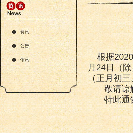
资讯
公告
根据20
馆讯
月24日（除
（正月初三
敬请谅
特此通