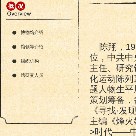
博物馆介绍
陈翔，1
馆领导介绍
位，中共中
组织机构
主任、研究
馆研究人员
化运动陈列
题人物生平
策划筹备，
《寻找·发
主编《烽火
>时代——