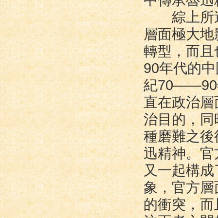
中傳承魯迅
綜上所述
層面極大地
轉型，而且
90年代的
紀70——
直在政治層
治目的，同
種磨難之後
迅精神。官
又一起構成
象，官方層
的衝突，而