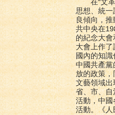
在“文革”
思想、統一
良傾向，推
共中央在19
的紀念大會
大會上作了
國內的知識
中國共產黨
放的政策，
文藝領域出
省、市、自
活動，中國
活動。《人