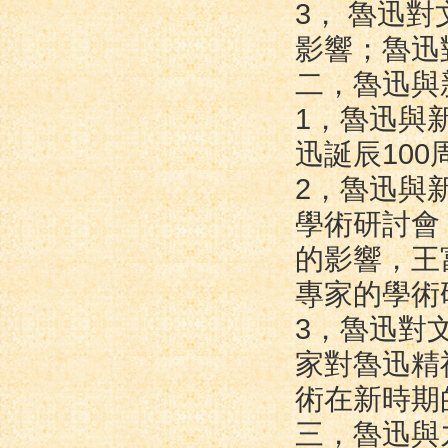
3， 魯迅
影響；魯迅
二，魯迅與新
1，魯迅與
迅誕辰10
2，魯迅與
學術研討會
的影響，王
專家的學術
3，魯迅對
家對魯迅精
術在新時期
三，魯迅與九