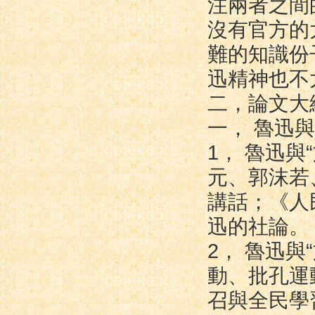
注兩者之間
沒有官方的
難的知識份
迅精神也不
二，論文大
一， 魯迅與
1， 魯迅
元、郭沫若
講話；《人民
迅的社論。
2， 魯迅
動、批孔運
召與全民學