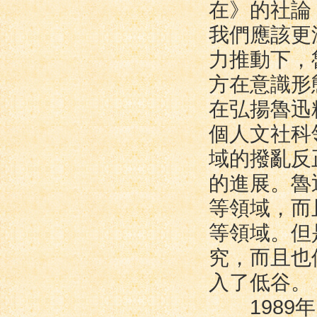
在》的社論
我們應該更
力推動下，
方在意識形
在弘揚魯迅
個人文社科
域的撥亂反
的進展。魯
等領域，而
等領域。但
究，而且也
入了低谷。
1989年