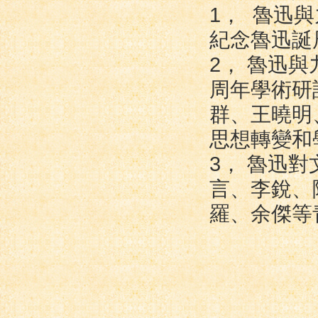
1， 魯迅
紀念魯迅誕
2， 魯迅
周年學術研
群、王曉明
思想轉變和
3， 魯迅
言、李銳、
羅、余傑等