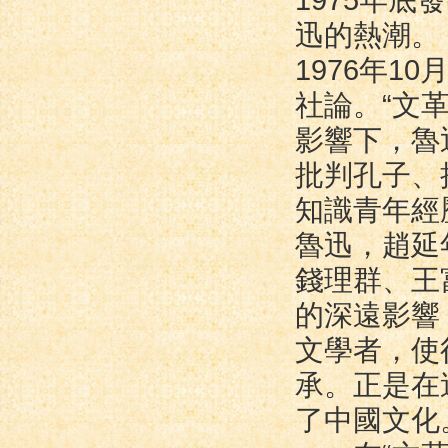
1975年
迅的熱潮。
1976年1
社論。“文
影響下，魯
批判孔子、
知識青年經
魯迅，趙延
錢理群、王
的深遠影響
文學者，使
承。正是在
了中國文化