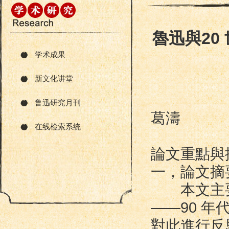
魯迅與20
学术成果
新文化讲堂
鲁迅研究月刊
葛濤
在线检索系统
論文重點與
一，論文摘
本文主要從
——90 
對此進行反