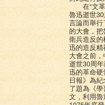
在“文革”
魯迅逝世3
言論而舉行
的大會，把
衛兵造反的
迅的造反精
大會之前，
逝世30周年
迅的革命硬
日報》為紀念
了題為《學
文，利用魯