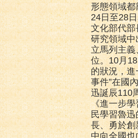
形態領域都
24日至2
文化部代部
研究領域中
立馬列主義
位。10月
的狀況，進
事件”在國
迅誕辰11
《進一步學
民學習魯迅
長、勇於創
中向全國也