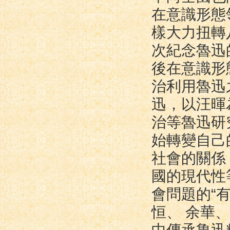
在意識形態
樣大力扭轉
次紀念魯迅
後在意識形
治利用魯迅
迅，以汪暉
治等魯迅研
始轉變自己
社會的關係
國的現代性
會問題的“
恒、 余華