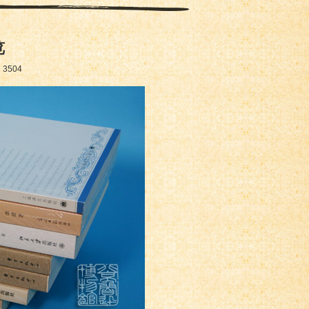
览
：
3504