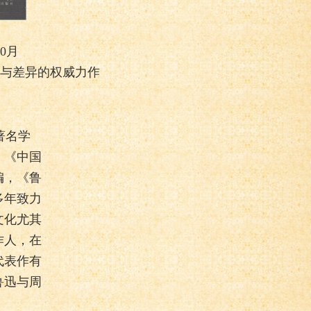
0月
与差异的权威力作
著名学
，《中国
编，《鲁
多年致力
文化尤其
作人，在
代表作有
鲁迅与周