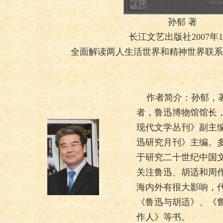
孙郁 著
长江文艺出版社2007年1
全面解读两人生活世界和精神世界联系
作者简介：孙郁，
者，鲁迅博物馆馆长
现代文学丛刊》副主
迅研究月刊》主编。
于研究二十世纪中国
关注鲁迅、胡适和周
海内外有很大影响，
《鲁迅与胡适》、《
作人》等书。