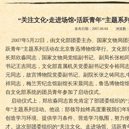
“关注文化•走进场馆•活跃青年”主题系
发布日期：2007-06-04 浏览数
2007年5月22日，由文化部团委主办、国家文物局团
跃青年”主题系列活动在北京鲁迅博物馆举行。文化部
长郑欣淼同志，国家文物局党组副书记、副局长张柏
书记王吉同志，文化部直属机关党委副书记安令裕同
元同志，故宫博物院党委副书记、副院长张之铸同志,
祥同志，梅兰芳纪念馆副馆长宋晨同志，鲁迅博物馆
自文化部系统的团员青年参加了启动仪式。
启动仪式上，郑欣淼同志首先肯定了部团委组织的“
年”主题系列活动。他说：部领导始终高度重视我们年
创造学习环境、提供学习条件、营造学习氛围，努力
才。这次部团委组织的“关注文化、走进场馆、活跃青