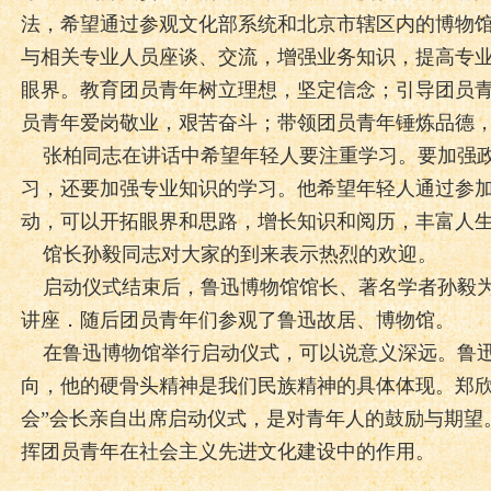
法，希望通过参观文化部系统和北京市辖区内的博物
与相关专业人员座谈、交流，增强业务知识，提高专
眼界。教育团员青年树立理想，坚定信念；引导团员
员青年爱岗敬业，艰苦奋斗；带领团员青年锤炼品德
张柏同志在讲话中希望年轻人要注重学习。要加强政
习，还要加强专业知识的学习。他希望年轻人通过参加
动，可以开拓眼界和思路，增长知识和阅历，丰富人
馆长孙毅同志对大家的到来表示热烈的欢迎。
启动仪式结束后，鲁迅博物馆馆长、著名学者孙毅为
讲座．随后团员青年们参观了鲁迅故居、博物馆。
在鲁迅博物馆举行启动仪式，可以说意义深远。鲁迅
向，他的硬骨头精神是我们民族精神的具体体现。郑欣
会”会长亲自出席启动仪式，是对青年人的鼓励与期望
挥团员青年在社会主义先进文化建设中的作用。