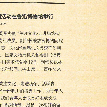
列活动在鲁迅博物馆举行
：
3226
委承办的 “关注文化•走进场馆•活
党组成员、副部长兼故宫博物院院
同志，文化部直属机关党委常务副
志，国家文物局机关党委副书记黄
中国美术馆党委书记、副馆长钱林
馆长孙毅同志等出席，一百多名来
关注文化、走进场馆、活跃青
轻干部职工的培养工作，为青年人
使我们青年人更快更好地成长成
年”系列活动，就是一次很好的做